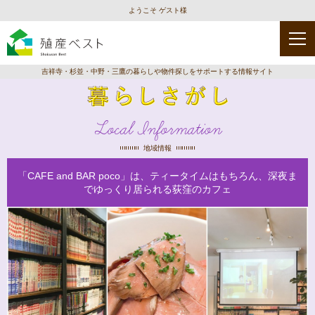
ようこそ ゲスト様
吉祥寺・杉並・中野・三鷹の暮らしや物件探しをサポートする情報サイト
Local Information
地域情報
「CAFE and BAR poco」は、ティータイムはもちろん、深夜ま
でゆっくり居られる荻窪のカフェ