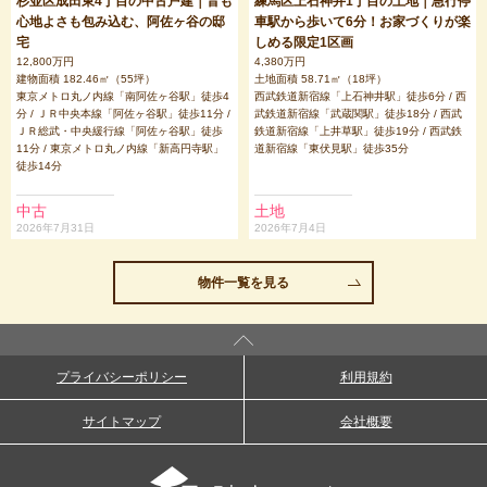
杉並区成田東4丁目の中古戸建｜音も
練馬区上石神井1丁目の土地｜急行停
心地よさも包み込む、阿佐ヶ谷の邸
車駅から歩いて6分！お家づくりが楽
宅
しめる限定1区画
12,800万円
4,380万円
建物面積 182.46㎡（55坪）
土地面積 58.71㎡（18坪）
東京メトロ丸ノ内線「南阿佐ヶ谷駅」徒歩4
西武鉄道新宿線「上石神井駅」徒歩6分 / 西
分 / ＪＲ中央本線「阿佐ヶ谷駅」徒歩11分 /
武鉄道新宿線「武蔵関駅」徒歩18分 / 西武
ＪＲ総武・中央緩行線「阿佐ヶ谷駅」徒歩
鉄道新宿線「上井草駅」徒歩19分 / 西武鉄
11分 / 東京メトロ丸ノ内線「新高円寺駅」
道新宿線「東伏見駅」徒歩35分
徒歩14分
中古
土地
2026年7月31日
2026年7月4日
物件一覧を見る
プライバシーポリシー
利用規約
サイトマップ
会社概要