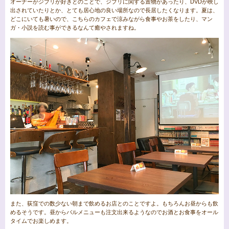
オーナーがジブリが好きとのことで、ジブリに関する置物があったり、DVDが映し
出されていたりとか、とても居心地の良い場所なので長居したくなります。夏は、
どこにいても暑いので、こちらのカフェで涼みながら食事やお茶をしたり、マン
ガ・小説を読む事ができるなんて癒やされますね。
また、荻窪での数少ない朝まで飲めるお店とのことですよ。もちろんお昼からも飲
めるそうです。昼からバルメニューも注文出来るようなのでお酒とお食事をオール
タイムでお楽しめます。