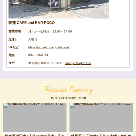
荻窪 CAFE and BAR POCO
営業時間
月・水～金曜日／12:00～24:00
定休日
火曜日
HPなど
https://poco-home.jimdo.com/
電話
03-6338-9544
住所
東京都杉並区天沼3-12-1
Google Mapで見る
Featured Property
おすすめ物件