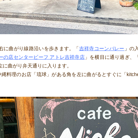
右に曲がり線路沿いを歩きます。
「
吉祥寺コーンバレー
」
の
ーの店センタービーフ アトレ吉祥寺店
」
を横目に通り過ぎ、
左に曲がり弁天通りに入ります。
料理のお店「琉球」がある角を左に曲がるとすぐに「kitchen＆