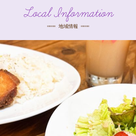
探す
Local Information
荻窪店
沿線
/
駅から
探す
地域情報
中野店
三鷹店
世田谷店