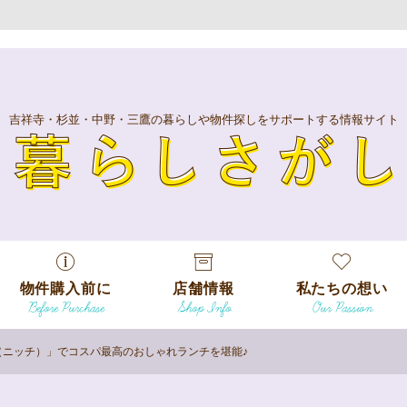
吉祥寺・杉並・中野・三鷹の暮らしや物件探しをサポートする情報サイト
暮
物件購入前に
店舗情報
私たちの想い
Before Purchase
Shop Info
Our Passion
エリアから探
す
Niche（ニッチ）」でコスパ最高のおしゃれランチを堪能♪
エリアから探
吉祥寺本店
沿線
す
/
駅から