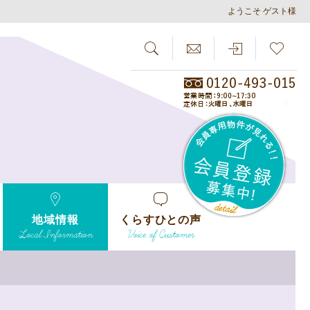
ようこそ ゲスト様
SEARCH
らしさがし
会員
地域情報
くらすひとの声
Local Information
Voice of Customer