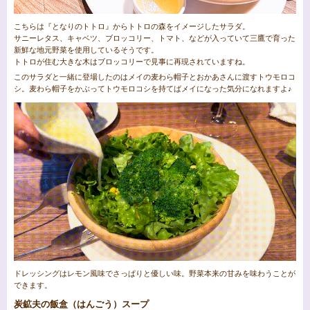
こちらは『となりのトトロ』からトトロの森をイメージしたサラダ。
サニーレタス、キャベツ、ブロッコリー、トマト、などが入っていて三鷹で育った
新鮮な地元野菜を使用しているそうです。
トトロが住む大きな木はブロッコリーで見事に再現されていますね。
このサラダと一緒に登場したのはメイの麦わら帽子とおかあさんに渡すトウモロコ
シ。麦わら帽子をかぶってトウモロコシを持てばメイになった気分になれますよ♪
ドレッシングはレモン風味でさっぱりと優しい味。野菜本来の甘みを味わうことが
できます。
炭鉱夫の飯盒（はんごう）スープ