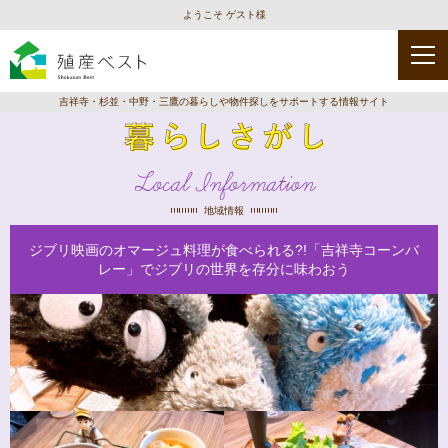
ようこそ ゲスト様
吉祥寺・杉並・中野・三鷹の暮らしや物件探しをサポートする情報サイト
Local Information
地域情報
ジブリ映画のオマージュ料理が食べられる?!「吉祥寺コーンバ
レー」でジブリの世界を存分に味わおう