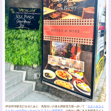
JR吉祥寺駅北口を出たあと、高架沿いの道を西荻窪方面へ歩いて「
ステーキライ
スとカレーの店センタービーフ アトレ吉祥寺店
」の向かい側にある吉祥寺ライト