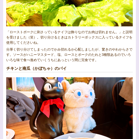
「ローストポークに刺さっているナイフは飾りなのでお肉は切れません。」と説明
を受けました（笑）。切り分けるときはカトラリーボックスに入っているナイフを
使用してくださいね。
分厚く切り分けてしまったのでかみ切れるか心配しましたが、驚きのやわからさで
す。ソースがハニーマスタード、塩、ロースとポークのたれと3種類あるのでいろ
いろな味で食べ進めていくうちにあっという間に完食です。
チキンと南瓜（かぼちゃ）のパイ