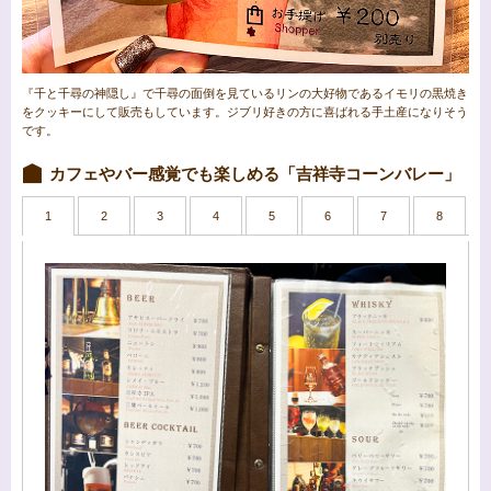
『千と千尋の神隠し』で千尋の面倒を見ているリンの大好物であるイモリの黒焼き
をクッキーにして販売もしています。ジブリ好きの方に喜ばれる手土産になりそう
です。
カフェやバー感覚でも楽しめる「吉祥寺コーンバレー」
1
2
3
4
5
6
7
8