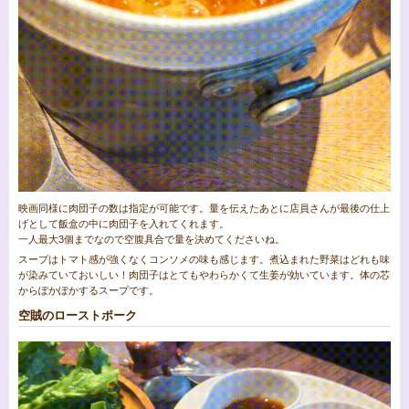
映画同様に肉団子の数は指定が可能です。量を伝えたあとに店員さんが最後の仕上
げとして飯盒の中に肉団子を入れてくれます。
一人最大3個までなので空腹具合で量を決めてくださいね。
スープはトマト感が強くなくコンソメの味も感じます。煮込まれた野菜はどれも味
が染みていておいしい！肉団子はとてもやわらかくて生姜が効いています。体の芯
からぽかぽかするスープです。
空賊のローストポーク