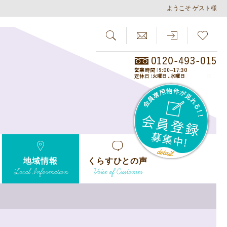
ようこそ ゲスト様
SEARCH
らしさがし
会員
地域情報
くらすひとの声
Local Information
Voice of Customer