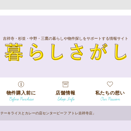
吉祥寺・杉並・中野・三鷹の暮らしや物件探しをサポートする情報サイト
暮
物件購入前に
店舗情報
私たちの想い
Before Purchase
Shop Info
Our Passion
エリアから探
す
♪「ステーキライスとカレーの店センタービーフ アトレ吉祥寺店」
エリアから探
吉祥寺本店
沿線
す
/
駅から