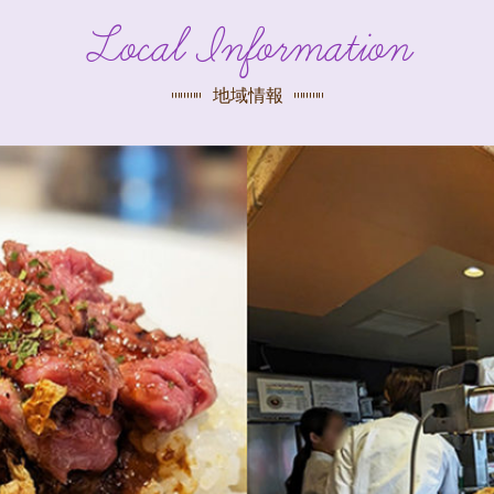
探す
Local Information
荻窪店
沿線
/
駅から
探す
地域情報
中野店
三鷹店
世田谷店