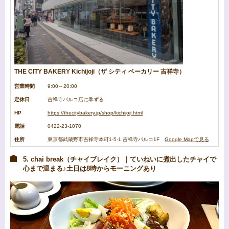
THE CITY BAKERY Kichijoji（ザ シティ ベーカリー 吉祥寺）
営業時間
9:00～20:00
定休日
吉祥寺パルコ店に準ずる
HP
https://thecitybakery.jp/shop/kichijoji.html
電話
0422-23-1070
住所
東京都武蔵野市吉祥寺本町1-5-1 吉祥寺パルコ1F
Google Mapで見る
5. chai break（チャイブレイク）｜ていねいに煮出したチャイで
心まで温まる♪土日は8時からモーニングあり