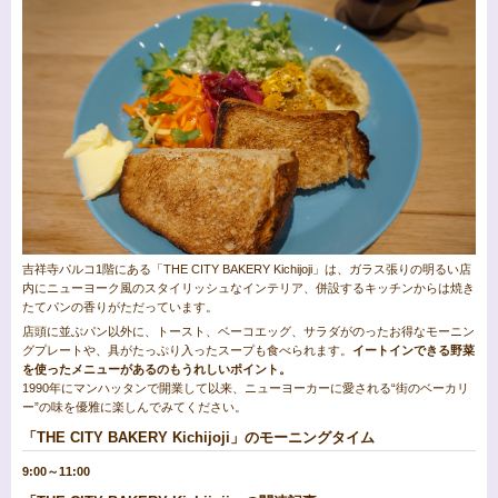
吉祥寺パルコ1階にある「THE CITY BAKERY Kichijoji」は、ガラス張りの明るい店
内にニューヨーク風のスタイリッシュなインテリア、併設するキッチンからは焼き
たてパンの香りがただっています。
店頭に並ぶパン以外に、トースト、ベーコエッグ、サラダがのったお得なモーニン
グプレートや、具がたっぷり入ったスープも食べられます。
イートインできる野菜
を使ったメニューがあるのもうれしいポイント。
1990年にマンハッタンで開業して以来、ニューヨーカーに愛される“街のベーカリ
ー”の味を優雅に楽しんでみてください。
「THE CITY BAKERY Kichijoji」のモーニングタイム
9:00～11:00