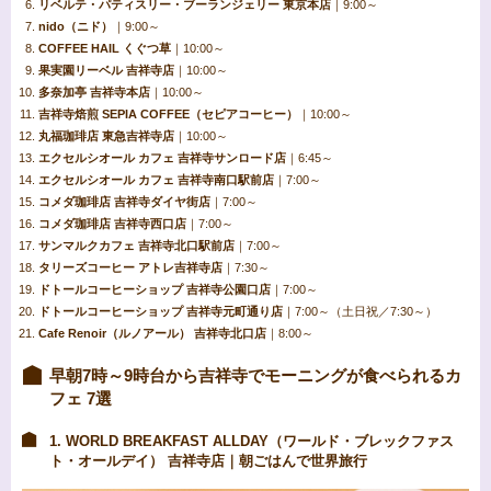
リベルテ・パティスリー・ブーランジェリー 東京本店
｜9:00～
nido（ニド）
｜9:00～
COFFEE HAIL くぐつ草
｜10:00～
果実園リーベル 吉祥寺店
｜10:00～
多奈加亭 吉祥寺本店
｜10:00～
吉祥寺焙煎 SEPIA COFFEE（セピアコーヒー）
｜10:00～
丸福珈琲店 東急吉祥寺店
｜10:00～
エクセルシオール カフェ 吉祥寺サンロード店
｜6:45～
エクセルシオール カフェ 吉祥寺南口駅前店
｜7:00～
コメダ珈琲店 吉祥寺ダイヤ街店
｜7:00～
コメダ珈琲店 吉祥寺西口店
｜7:00～
サンマルクカフェ 吉祥寺北口駅前店
｜7:00～
タリーズコーヒー アトレ吉祥寺店
｜7:30～
ドトールコーヒーショップ 吉祥寺公園口店
｜7:00～
ドトールコーヒーショップ 吉祥寺元町通り店
｜7:00～（土日祝／7:30～）
Cafe Renoir（ルノアール） 吉祥寺北口店
｜8:00～
早朝7時～9時台から吉祥寺でモーニングが食べられるカ
フェ 7選
1. WORLD BREAKFAST ALLDAY（ワールド・ブレックファス
ト・オールデイ） 吉祥寺店｜朝ごはんで世界旅行