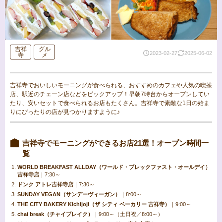
吉祥
グル
2023-02-27
2025-06-02
寺
メ
吉祥寺でおいしいモーニングが食べられる、おすすめのカフェや人気の喫茶
店、駅近のチェーン店などをピックアップ！早朝7時台からオープンしてい
たり、安いセットで食べられるお店もたくさん。吉祥寺で素敵な1日の始ま
りにぴったりの店が見つかりますように♪
吉祥寺でモーニングができるお店21選！オープン時間一
覧
WORLD BREAKFAST ALLDAY（ワールド・ブレックファスト・オールデイ）
吉祥寺店
｜7:30～
ドンク アトレ吉祥寺店
｜7:30～
SUNDAY VEGAN（サンデーヴィーガン）
｜8:00～
THE CITY BAKERY Kichijoji（ザ シティ ベーカリー 吉祥寺）
｜9:00～
chai break（チャイブレイク）
｜9:00～（土日祝／8:00～）