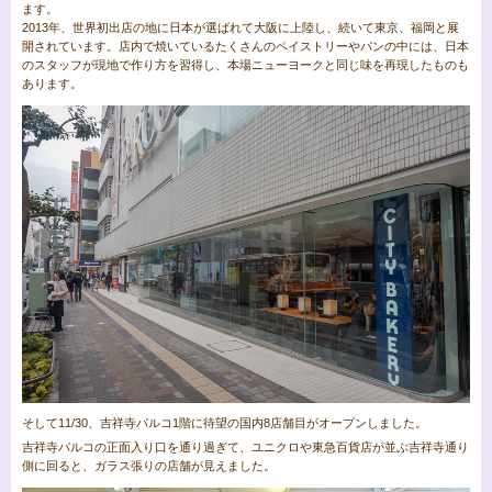
ます。
2013年、世界初出店の地に日本が選ばれて大阪に上陸し、続いて東京、福岡と展
開されています。店内で焼いているたくさんのペイストリーやパンの中には、日本
のスタッフが現地で作り方を習得し、本場ニューヨークと同じ味を再現したものも
あります。
そして11/30、吉祥寺パルコ1階に待望の国内8店舗目がオープンしました。
吉祥寺パルコの正面入り口を通り過ぎて、ユニクロや東急百貨店が並ぶ吉祥寺通り
側に回ると、ガラス張りの店舗が見えました。