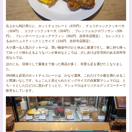
右上から時計周りに、ホットチョコレート（670円）、チョコチャンククッキー大
（324円）、ココナッツクッキー大（324円）、プレッツェルクロワッサン（335
円）、フレンチベーコンエッグマフィン（562円、吉祥寺店限定）、カレンズとく
るみのリュスティックミニサイズ（216円、吉祥寺店限定）。
大小選べる人気のクッキーは、買い物途中のひと休みに最適ですし、家に持ち帰っ
てゆっくり味わえるようなパンが多めなところは、少し歩けば住宅街のある吉祥寺
店ならでは。
ほかにも、目移りして最後まで迷った商品が多く、何度も足を運びたくなりまし
た。
SNS映え必至のホットチョコレートは、かなり濃厚。これだけで小腹を満たせるこ
と間違いなしです。ちょこんと添えられたビッグサイズの自家製マシュマロは、と
ろ～りとした口どけに思わずうっとり。マシュマロはオリジナルグッズコーナーで
販売もしています。