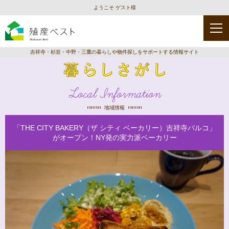
ようこそ ゲスト様
吉祥寺・杉並・中野・三鷹の暮らしや物件探しをサポートする情報サイト
Local Information
地域情報
「THE CITY BAKERY（ザ シティ ベーカリー）吉祥寺パルコ」
がオープン！NY発の実力派ベーカリー