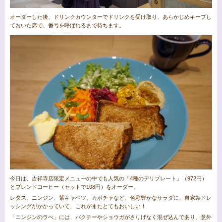
オーダーした後、ドリンクカウンターでドリンクを受け取り、あらかじめキープし
ておいた席で、番号を呼ばれるまで待ちます。
今日は、吉祥寺店限定メニューの中でも人気の「4種のデリプレート」（972円）
とブレンドコーヒー（セットで108円）をオーダー。
レタス、ニンジン、紫キャベツ、カボチャなど、色彩豊かなサラダに、自家製ドレ
ッシングがかかっていて、これがまたとてもおいしい！
「ニンジンのラぺ」には、パクチーやショウガがさりげなく混ぜ込んであり、意外