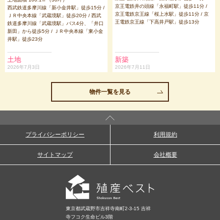
京王電鉄井の頭線「永福町駅」徒歩11分 /
西武鉄道多摩川線「新小金井駅」徒歩15分 /
京王電鉄京王線「桜上水駅」徒歩11分 / 京
ＪＲ中央本線「武蔵境駅」徒歩20分 / 西武
王電鉄京王線「下高井戸駅」徒歩13分
鉄道多摩川線「武蔵境駅」バス4分、「井口
新田」から徒歩5分 / ＪＲ中央本線「東小金
井駅」徒歩23分
土地
新築
2026年7月3日
2026年7月11日
物件一覧を見る
プライバシーポリシー
利用規約
サイトマップ
会社概要
東京都武蔵野市吉祥寺南町2-3-15 吉祥
寺フコク生命ビル3階