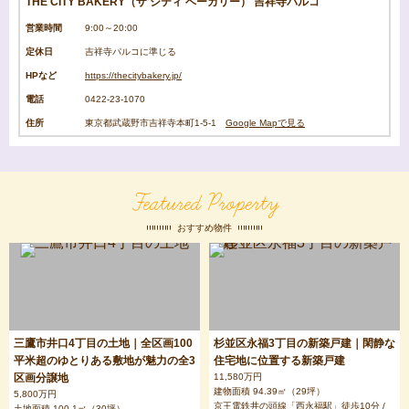
THE CITY BAKERY（ザ シティ ベーカリー） 吉祥寺パルコ
営業時間
9:00～20:00
定休日
吉祥寺パルコに準じる
HPなど
https://thecitybakery.jp/
電話
0422-23-1070
住所
東京都武蔵野市吉祥寺本町1-5-1
Google Mapで見る
Featured Property
おすすめ物件
三鷹市井口4丁目の土地｜全区画100
杉並区永福3丁目の新築戸建｜閑静な
平米超のゆとりある敷地が魅力の全3
住宅地に位置する新築戸建
区画分譲地
11,580万円
建物面積 94.39㎡（29坪）
5,800万円
京王電鉄井の頭線「西永福駅」徒歩10分 /
土地面積 100.1㎡（30坪）