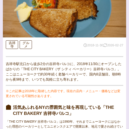
吉祥
グル
2018-11-30
2026-02-27
寺
メ
吉祥寺駅北口から徒歩2分の吉祥寺パルコに、2018年11/30にオープンした
ばかりの「THE CITY BAKERY（ザ シティ ベーカリー）吉祥寺パルコ」。
ここはニューヨークで約30年続く老舗ベーカリーで、国内8店舗目。朝8時
から夜9時まで、いつでも気軽に立ち寄れます。
※この記事は2018年に取材した内容です。現在の店内・メニュー・価格などは変
更されている可能性があります。
活気あふれるNYの雰囲気と味を再現している「THE
CITY BAKERY 吉祥寺パルコ」
「THE CITY BAKERY 吉祥寺パルコ」は1990年、それまでニューヨークにはなか
った理想のベーカリーとしてユニオンスクエアで開業以来、地元で愛され続けてい