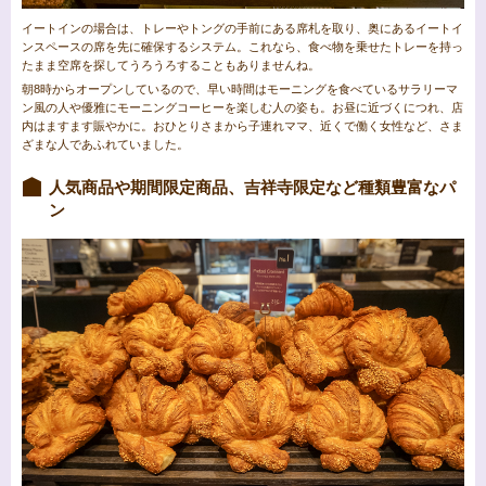
イートインの場合は、トレーやトングの手前にある席札を取り、奥にあるイートイ
ンスペースの席を先に確保するシステム。これなら、食べ物を乗せたトレーを持っ
たまま空席を探してうろうろすることもありませんね。
朝8時からオープンしているので、早い時間はモーニングを食べているサラリーマ
ン風の人や優雅にモーニングコーヒーを楽しむ人の姿も。お昼に近づくにつれ、店
内はますます賑やかに。おひとりさまから子連れママ、近くで働く女性など、さま
ざまな人であふれていました。
人気商品や期間限定商品、吉祥寺限定など種類豊富なパ
ン