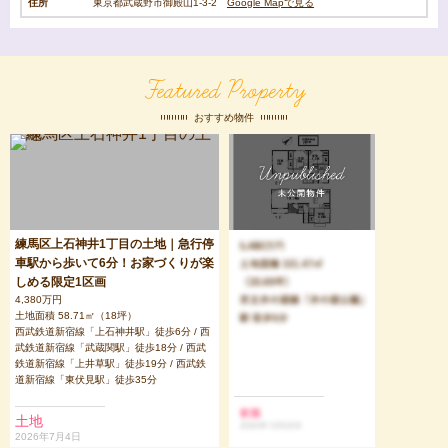
住所
東京都武蔵野市御殿山1-3-2
Google Mapで見る
Featured Property
おすすめ物件
練馬区上石神井1丁目の土地｜急行停
車駅から歩いて6分！お家づくりが楽
しめる限定1区画
4,380万円
土地面積 58.71㎡（18坪）
西武鉄道新宿線「上石神井駅」徒歩6分 / 西
武鉄道新宿線「武蔵関駅」徒歩18分 / 西武
鉄道新宿線「上井草駅」徒歩19分 / 西武鉄
道新宿線「東伏見駅」徒歩35分
土地
2026年7月4日