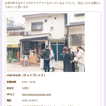
お店の外ではチャイのテイクアウトもやっているようでした。次はこちらも購入し
てみたいと思います。
chai break（チャイブレイク）
営業時間
9:00～19:00
定休日
火曜日
HPなど
http://www.chai-break.com/
電話
0422-79-9071