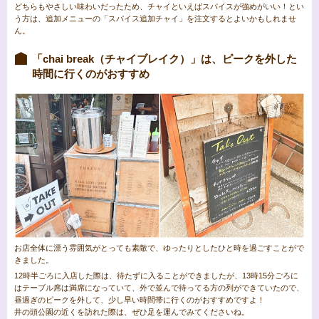
どちらもやさしい味わいだったため、チャイといえばスパイスが強めがいい！とい
う方は、追加メニューの「スパイス追加チャイ」を注文するとよいかもしれませ
ん。
「chai break（チャイブレイク）」は、ピークを外した
時間に行くのがおすすめ
お店全体に漂う雰囲気がとっても素敵で、ゆったりとしたひと時を過ごすことがで
きました。
12時半ごろに入店した際は、待たずに入ることができましたが、13時15分ごろに
はテーブル席は満席になっていて、外で並んで待ってる方の列ができていたので、
昼過ぎのピークを外して、少し早い時間帯に行くのがおすすめですよ！
井の頭公園の近くを訪れた際は、ぜひ足を運んでみてくださいね。