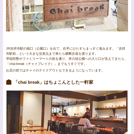
JR吉祥寺駅の南口（公園口）を出て、右手にひたすらまっすぐ進みます。「吉祥
寺駅前」という大きな交差点まで来たら横断歩道を渡ります。
早稲田塾やファミリーマートの前を通り、井の頭公園への入り口が見えてきたら、
「chai break（チャイブレイク）」までもうすぐです。
お店の前ではチャイのテイクアウトもできるようになっています。
「chai break」はちょこんとした一軒家