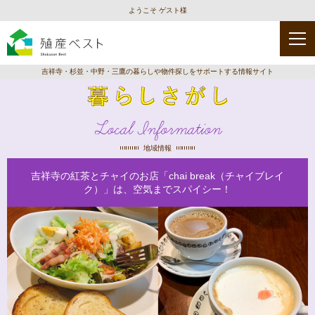
ようこそ ゲスト様
吉祥寺・杉並・中野・三鷹の暮らしや物件探しをサポートする情報サイト
Local Information
地域情報
吉祥寺の紅茶とチャイのお店「chai break（チャイブレイ
ク）」は、空気までスパイシー！