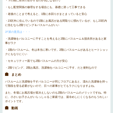
・下の階に排水の音がするのが気になるので
・もし配管関係の修理をする場合にも、基礎に潜って工事できる
・老後のことまで考えると、1階に水回りがまとまっていると安心
・23区外に住んでいるので1階にお風呂がある間取りに慣れているが、もし23区内
に住むなら2階リビング＆バスルームがいい
2F派の意見は・・・
・洗濯物をバルコニーに干すことを考えると2階にバスルーム＆脱衣所があると家
事がラク
・1階のバスルーム、冬は本当に寒いです。2階にバスルームがあるとヒートショッ
クにもなりにくい
・セキュリティー面でも2階バスルームの方が安心
・2階リビング、2階お風呂、洗濯物をバルコニーに干す、だと便利なので
まとめ
バスルームと洗濯物を干すバルコニーが同じフロアにあると、濡れた洗濯物を持っ
て階段を登る必要がないので、日々の家事がとてもラクになりますよね。
また、冬場にお風呂場が底冷えしないのも2階のバスルームのメリットですね。特
に、小さいお子さんがいらっしゃるご家庭では、湯冷めしにくくなるのもうれしい
ポイントです。
動画