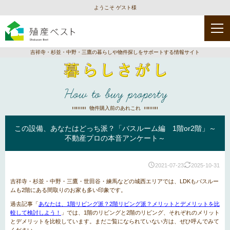
ようこそ ゲスト様
吉祥寺・杉並・中野・三鷹の暮らしや物件探しをサポートする情報サイト
How to buy property
物件購入前のあれこれ
この設備、あなたはどっち派？「バスルーム編 1階or2階」～
不動産プロの本音アンケート～
2021-07-23
2025-10-31
吉祥寺・杉並・中野・三鷹・世田谷・練馬などの城西エリアでは、LDKもバスルー
ムも2階にある間取りのお家も多い印象です。
過去記事「
あなたは、1階リビング派？2階リビング派？メリットとデメリットを比
較して検討しよう！
」では、1階のリビングと2階のリビング、それぞれのメリット
とデメリットを比較しています。まだご覧になられていない方は、ぜひ呼んでみて