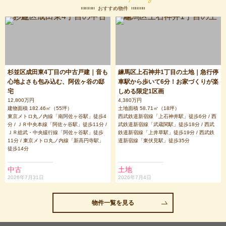
おすすめ物件
杉並区成田東4丁目の中古戸建｜音も
練馬区上石神井1丁目の土地｜急行停
心地よさも包み込む、阿佐ヶ谷の邸
車駅から歩いて6分！お家づくりが楽
宅
しめる限定1区画
12,800万円
4,380万円
建物面積 182.46㎡（55坪）
土地面積 58.71㎡（18坪）
東京メトロ丸ノ内線「南阿佐ヶ谷駅」徒歩4
西武鉄道新宿線「上石神井駅」徒歩6分 / 西
分 / ＪＲ中央本線「阿佐ヶ谷駅」徒歩11分 /
武鉄道新宿線「武蔵関駅」徒歩18分 / 西武
ＪＲ総武・中央緩行線「阿佐ヶ谷駅」徒歩
鉄道新宿線「上井草駅」徒歩19分 / 西武鉄
11分 / 東京メトロ丸ノ内線「新高円寺駅」
道新宿線「東伏見駅」徒歩35分
徒歩14分
中古
土地
2026年7月31日
2026年7月4日
物件一覧を見る