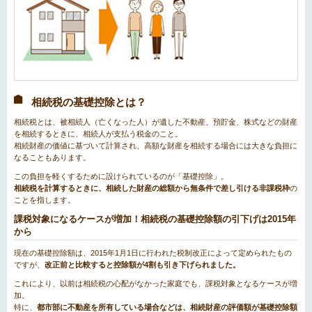
相続税の基礎控除とは？
相続税とは、被相続人（亡くなった人）が遺した不動産、預貯金、株式などの財産
を相続するときに、相続人が支払う税金のこと。
相続財産の価値に基づいて計算され、高額な財産を相続する場合には大きな負担に
なることもあります。
この負担を軽くするために設けられているのが「基礎控除」。
相続税を計算するときに、相続した財産の総額から無条件で差し引ける非課税枠
の
ことを指します。
課税対象になるケースが増加！相続税の基礎控除額の引下げは2015年
から
現在の基礎控除額は、2015年1月1日に行われた税制改正によって定められたもの
ですが、
改正前と比較すると控除額が4割も引き下げられました。
これにより、以前は相続税の心配がなかった家庭でも、課税対象となるケースが増
加。
特に、
都市部に不動産を所有している場合などは、相続財産の評価額が基礎控除額