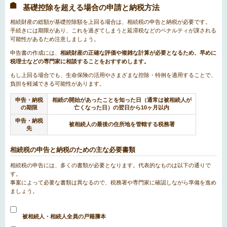
基礎控除を超える場合の申請と納税方法
相続財産の総額が基礎控除額を上回る場合は、相続税の申告と納税が必要です。
手続きには期限があり、これを過ぎてしまうと延滞税などのペナルティが課される
可能性があるため注意しましょう。
申告書の作成には、
相続財産の正確な評価や複雑な計算が必要となるため、早めに
税理士などの専門家に相談することをおすすめします。
もし上回る場合でも、生命保険の活用やさまざまな控除・特例を適用することで、
負担を軽減できる可能性があります。
申告・納税
相続の開始があったことを知った日（通常は被相続人が
の期限
亡くなった日）の翌日から10ヶ月以内
申告・納税
被相続人の最後の住所地を管轄する税務署
先
相続税の申告と納税のための主な必要書類
相続税の申告には、多くの書類が必要となります。代表的なものは以下の通りで
す。
事案によって必要な書類は異なるので、税務署や専門家に確認しながら準備を進め
ましょう。
被相続人・相続人全員の戸籍謄本