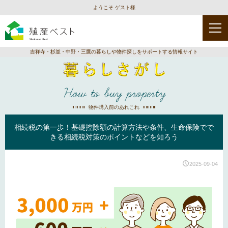
ようこそ ゲスト様
吉祥寺・杉並・中野・三鷹の暮らしや物件探しをサポートする情報サイト
How to buy property
物件購入前のあれこれ
相続税の第一歩！基礎控除額の計算方法や条件、生命保険でで
きる相続税対策のポイントなどを知ろう
2025-09-04