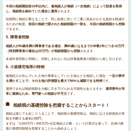
今回の相続開始前10年以内に、被相続人が相続（一次相続）によって財産を取得
し、相続税を納めていた場合に適用
されます。
短期間に相続が重なることで、同じ財産に対して二重に税金がかかる負担を軽減す
るための制度。
前回の相続で課された相続税額の一部を、今回の相続税額から控除
できます。
5. 障害者控除
相続人が85歳未満の障害者である場合、満85歳になるまでの年数1年につき10万円
（特別障害者の場合は20万円）が相続税額から控除
されます。
未成年者控除と同様に、控除しきれない分は扶養義務者の税額から差し引けます。
6. 小規模宅地等の特例
被相続人が住んでいた土地や事業をしていた土地などを相続した場合、
一定の要件
を満たすことで、その土地の評価額を最大で80%も減額できる特例
です。
適用できれば相続税額を大幅に引き下げられる可能性がありますが、
適用要件が非
常に複雑なため、専門家への相談が不可欠
です。
相続税の基礎控除を把握することからスタート！
相続は誰にでも起こりうることで、相続税の基礎控除は、相続における税負担の有
無を判断する最初の関門。
まずは「3,000万円＋600万円×法定相続人の数」という計算式を使って、自身の家
庭の基礎控除額を把握することから始めましょう。