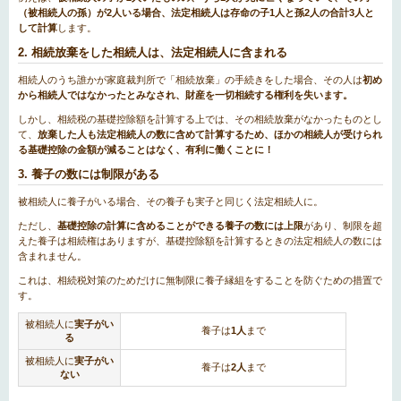
（被相続人の孫）が2人いる場合、法定相続人は存命の子1人と孫2人の合計3人と
して計算
します。
2. 相続放棄をした相続人は、法定相続人に含まれる
相続人のうち誰かが家庭裁判所で「相続放棄」の手続きをした場合、その人は
初め
から相続人ではなかったとみなされ、財産を一切相続する権利を失います。
しかし、相続税の基礎控除額を計算する上では、その相続放棄がなかったものとし
て、
放棄した人も法定相続人の数に含めて計算するため、ほかの相続人が受けられ
る基礎控除の金額が減ることはなく、有利に働くことに！
3. 養子の数には制限がある
被相続人に養子がいる場合、その養子も実子と同じく法定相続人に。
ただし、
基礎控除の計算に含めることができる養子の数には上限
があり、制限を超
えた養子は相続権はありますが、基礎控除額を計算するときの法定相続人の数には
含まれません。
これは、相続税対策のためだけに無制限に養子縁組をすることを防ぐための措置で
す。
被相続人に
実子がい
養子は
1人
まで
る
被相続人に
実子がい
養子は
2人
まで
ない