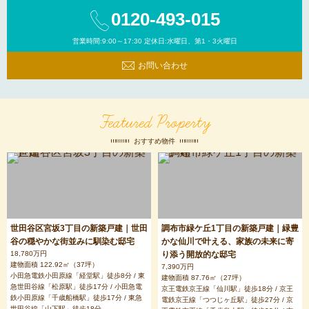
0120-493-015
営業時間:9:00～17:30 定休日:水曜日、第1・3火曜日
お問い合わせ
Featured Property
おすすめ物件
世田谷区宮坂3丁目の新築戸建｜世田
調布市緑ケ丘1丁目の新築戸建｜緑豊
谷の穏やかな街並みに馴染む邸宅
かな仙川で叶える、家族の未来に寄
18,780万円
り添う開放的な邸宅
建物面積 122.92㎡（37坪）
7,390万円
小田急電鉄小田原線「経堂駅」徒歩8分 / 東
建物面積 87.76㎡（27坪）
急世田谷線「松原駅」徒歩17分 / 小田急電
京王電鉄京王線「仙川駅」徒歩18分 / 京王
鉄小田原線「千歳船橋駅」徒歩17分 / 東急
電鉄京王線「つつじヶ丘駅」徒歩27分 / 京
世田谷線「山下駅」徒歩18分