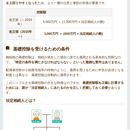
を上回りやすくなった
ため、より一層の注意と事前の対策が重要です。
控除額
改正前（～2014
5,000万円 ＋ (1,000万円 × 法定相続人の数)
年）
改正後（2015年
3,000万円 ＋ (600万円 × 法定相続人の数)
～）
基礎控除を受けるための条件
相続税の基礎控除は、相続が発生した場合に誰でも適用される基本的な控除なの
で、
「特定の条件を満たさなければならない」といった複雑な要件はありません。
配偶者控除や小規模宅地等の特例のように、適用を受けるために申告が必須となる
制度とは異なり、基礎控除は自動的に適用されます。
このシンプルさが基礎控除の大きな特徴なのですが、
基礎控除額を正確に計算する
ためには、誰が「法定相続人」にあたるのかを正しく把握しておく必要
がありま
す。
法定相続人とは？