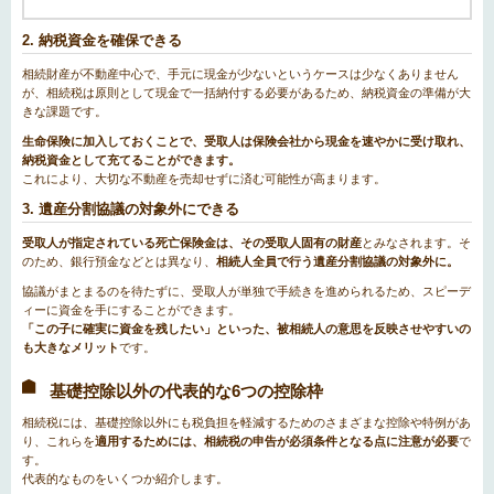
2. 納税資金を確保できる
相続財産が不動産中心で、手元に現金が少ないというケースは少なくありません
が、相続税は原則として現金で一括納付する必要があるため、納税資金の準備が大
きな課題です。
生命保険に加入しておくことで、受取人は保険会社から現金を速やかに受け取れ、
納税資金として充てることができます。
これにより、大切な不動産を売却せずに済む可能性が高まります。
3. 遺産分割協議の対象外にできる
受取人が指定されている死亡保険金は、その受取人固有の財産
とみなされます。そ
のため、銀行預金などとは異なり、
相続人全員で行う遺産分割協議の対象外に。
協議がまとまるのを待たずに、受取人が単独で手続きを進められるため、スピーデ
ィーに資金を手にすることができます。
「この子に確実に資金を残したい」といった、被相続人の意思を反映させやすいの
も大きなメリット
です。
基礎控除以外の代表的な6つの控除枠
相続税には、基礎控除以外にも税負担を軽減するためのさまざまな控除や特例があ
り、これらを
適用するためには、相続税の申告が必須条件となる点に注意が必要
で
す。
代表的なものをいくつか紹介します。