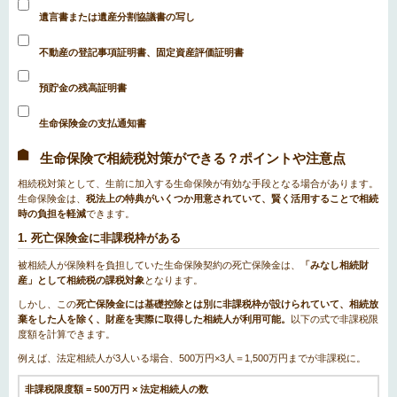
遺言書または遺産分割協議書の写し
不動産の登記事項証明書、固定資産評価証明書
預貯金の残高証明書
生命保険金の支払通知書
生命保険で相続税対策ができる？ポイントや注意点
相続税対策として、生前に加入する生命保険が有効な手段となる場合があります。
生命保険金は、
税法上の特典がいくつか用意されていて、賢く活用することで相続
時の負担を軽減
できます。
1. 死亡保険金に非課税枠がある
被相続人が保険料を負担していた生命保険契約の死亡保険金は、
「みなし相続財
産」として相続税の課税対象
となります。
しかし、この
死亡保険金には基礎控除とは別に非課税枠が設けられていて、相続放
棄をした人を除く、財産を実際に取得した相続人が利用可能。
以下の式で非課税限
度額を計算できます。
例えば、法定相続人が3人いる場合、500万円×3人＝1,500万円までが非課税に。
非課税限度額 = 500万円 × 法定相続人の数