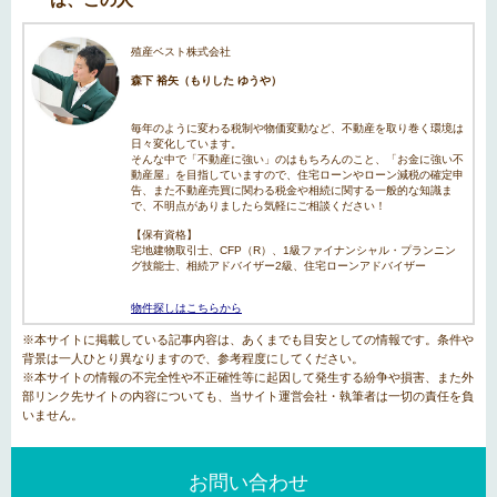
殖産ベスト株式会社
森下 裕矢（もりした ゆうや）
毎年のように変わる税制や物価変動など、不動産を取り巻く環境は
日々変化しています。
そんな中で「不動産に強い」のはもちろんのこと、「お金に強い不
動産屋」を目指していますので、住宅ローンやローン減税の確定申
告、また不動産売買に関わる税金や相続に関する一般的な知識ま
で、不明点がありましたら気軽にご相談ください！
【保有資格】
宅地建物取引士、CFP（R）、1級ファイナンシャル・プランニン
グ技能士、相続アドバイザー2級、住宅ローンアドバイザー
物件探しはこちらから
※本サイトに掲載している記事内容は、あくまでも目安としての情報です。条件や
背景は一人ひとり異なりますので、参考程度にしてください。
※本サイトの情報の不完全性や不正確性等に起因して発生する紛争や損害、また外
部リンク先サイトの内容についても、当サイト運営会社・執筆者は一切の責任を負
いません。
お問い合わせ