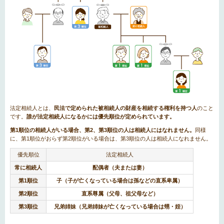
法定相続人とは、
民法で定められた被相続人の財産を相続する権利を持つ人
のこと
です。
誰が法定相続人になるかには優先順位が定められています。
第1順位の相続人がいる場合、第2、第3順位の人は相続人にはなれません。
同様
に、第1順位がおらず第2順位がいる場合は、第3順位の人は相続人になれません。
優先順位
法定相続人
常に相続人
配偶者（夫または妻）
第1順位
子（子が亡くなっている場合は孫などの直系卑属）
第2順位
直系尊属（父母、祖父母など）
第3順位
兄弟姉妹（兄弟姉妹が亡くなっている場合は甥・姪）