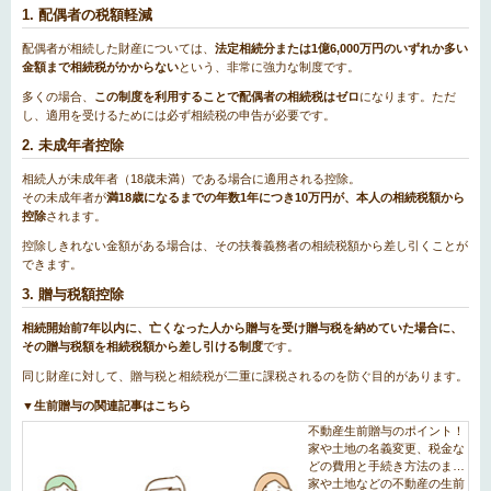
1. 配偶者の税額軽減
配偶者が相続した財産については、
法定相続分または1億6,000万円のいずれか多い
金額まで相続税がかからない
という、非常に強力な制度です。
多くの場合、
この制度を利用することで配偶者の相続税はゼロ
になります。ただ
し、適用を受けるためには必ず相続税の申告が必要です。
2. 未成年者控除
相続人が未成年者（18歳未満）である場合に適用される控除。
その未成年者が
満18歳になるまでの年数1年につき10万円が、本人の相続税額から
控除
されます。
控除しきれない金額がある場合は、その扶養義務者の相続税額から差し引くことが
できます。
3. 贈与税額控除
相続開始前7年以内に、亡くなった人から贈与を受け贈与税を納めていた場合に、
その贈与税額を相続税額から差し引ける制度
です。
同じ財産に対して、贈与税と相続税が二重に課税されるのを防ぐ目的があります。
▼生前贈与の関連記事はこちら