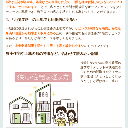
1階は玄関や駐車場、浴室などの水回りに充て、2階を柱や仕切りの少ないワンフロ
アまるごとLDKにする
ことで、広々とした空間や開放的なオープンキッチンをダイ
ナミックに配置でき、数字以上の広さを感じられる家をつくることができます。
4. 「北側道路」の土地でも圧倒的に明るい
一般的に敬遠されがちな北側道路の土地ですが、
リビングが2階なら南側からの光
を高い位置から効率よく取り込める
ため、狭小住宅でも南側道路の1階にリビング
があるより日当たりが良いケースも珍しくありません。
また、
北側斜線制限を活かして天井を高く設計しやすい
のもポイントです。
狭小住宅や土地の形の特徴など、合わせて読みたい記事