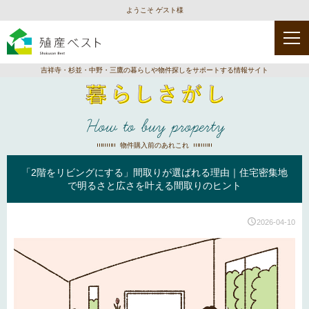
ようこそ ゲスト様
吉祥寺・杉並・中野・三鷹の暮らしや物件探しをサポートする情報サイト
How to buy property
物件購入前のあれこれ
「2階をリビングにする」間取りが選ばれる理由｜住宅密集地
で明るさと広さを叶える間取りのヒント
2026-04-10