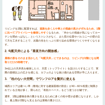
リビングを2階に配置すれば、
道路を歩く人や車との視線の高さがずれるため、1階
に比べてプライバシーを確保しやすく
なるため、「外からの視線が気になってカー
テンを閉めっぱなし」というストレスがなく、また窓の位置やバルコニーの壁の立
て方を工夫することで、太陽の光をたっぷり採り込める環境がつくりやすくなりま
す。
2. 勾配天井による「垂直方向の開放感」
屋根の形をそのまま活かした「勾配天井」にできるのは、リビングが2階になる間
取りだけの特権です。
3m以上の天井高を確保したり、天窓（トップライト）を設けたりすることで、実
際の面積以上の広さを感じる、カフェのような抜け感のある空間が手に入ります。
3. 「柱のない大空間」でワンフロアを贅沢に使える
城西エリアは建ぺい率（敷地に対する建築面積の割合）が40～60％程度に制限さ
れている土地が多く、限られた「有効スペース」をどう使うかが鍵です。
通常、1階は建物全体の重さを支えるために多くの柱や壁が必要になります。しか
し、最上階が2階なら支えるのは屋根の重さだけ。