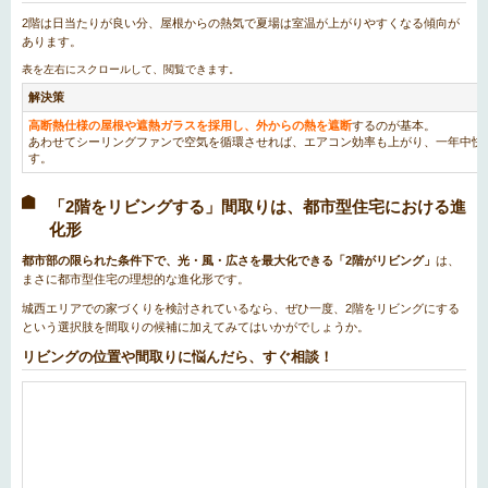
2階は日当たりが良い分、屋根からの熱気で夏場は室温が上がりやすくなる傾向が
あります。
解決策
高断熱仕様の屋根や遮熱ガラスを採用し、外からの熱を遮断
するのが基本。
あわせてシーリングファンで空気を循環させれば、エアコン効率も上がり、一年中快
す。
「2階をリビングする」間取りは、都市型住宅における進
化形
都市部の限られた条件下で、光・風・広さを最大化できる「2階がリビング」
は、
まさに都市型住宅の理想的な進化形です。
城西エリアでの家づくりを検討されているなら、ぜひ一度、2階をリビングにする
という選択肢を間取りの候補に加えてみてはいかがでしょうか。
リビングの位置や間取りに悩んだら、すぐ相談！