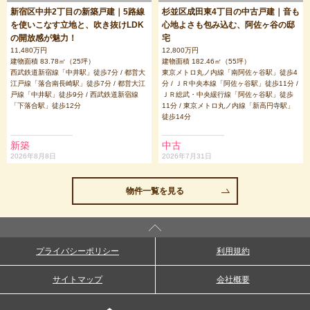
新宿区中井2丁目の新築戸建｜5路線
杉並区成田東4丁目の中古戸建｜音も
を使いこなす立地と、吹き抜けLDK
心地よさも包み込む、阿佐ヶ谷の邸
の開放感が魅力！
宅
11,480万円
12,800万円
建物面積 83.78㎡（25坪）
建物面積 182.46㎡（55坪）
西武鉄道新宿線「中井駅」徒歩7分 / 都営大
東京メトロ丸ノ内線「南阿佐ヶ谷駅」徒歩4
江戸線「落合南長崎駅」徒歩7分 / 都営大江
分 / ＪＲ中央本線「阿佐ヶ谷駅」徒歩11分 /
戸線「中井駅」徒歩9分 / 西武鉄道新宿線
ＪＲ総武・中央緩行線「阿佐ヶ谷駅」徒歩
「下落合駅」徒歩12分
11分 / 東京メトロ丸ノ内線「新高円寺駅」
徒歩14分
新築
中古
2026年8月8日
2026年7月31日
物件一覧を見る
プライバシーポリシー
利用規約
サイトマップ
会社概要