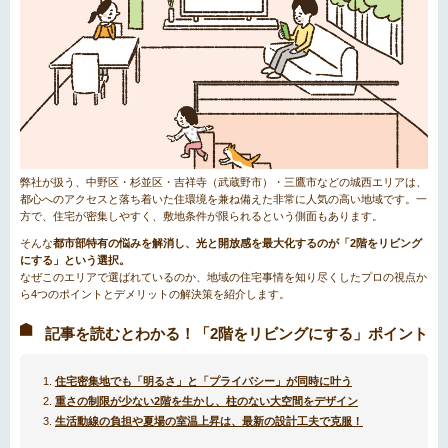
弊社が扱う、中野区・杉並区・吉祥寺（武蔵野市）・三鷹市などの城西エリアは、
都心へのアクセスと落ち着いた住環境を兼ね備えた非常に人気の高い地域です。一
方で、住宅が密集しやすく、敷地条件が限られるという側面もあります。
そんな
都市部特有の悩みを解消し、光と開放感を最大化するのが「2階をリビング
にする」という選択。
なぜこのエリアで選ばれているのか、地域の住宅事情を知り尽くしたプロの視点か
ら4つのポイントとデメリットの解決策を紹介します。
記事を読むとわかる！「2階をリビングにする」ポイント
住宅密集地でも「明るさ」と「プライバシー」が同時に叶う
重さの制限が少ない2階を生かし、柱のない大空間をデザイン
生活動線の負担や夏場の室温上昇は、最新の設計工夫で克服！