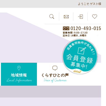
ようこそ ゲスト様
SEARCH
らしさがし
会員
地域情報
くらすひとの声
Local Information
Voice of Customer