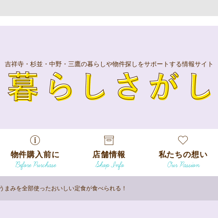
吉祥寺・杉並・中野・三鷹の暮らしや物件探しをサポートする情報サイト
暮
物件購入前に
店舗情報
私たちの想い
Before Purchase
Shop Info
Our Passion
エリアから探
す
のうまみを全部使ったおいしい定食が食べられる！
エリアから探
吉祥寺本店
沿線
す
/
駅から