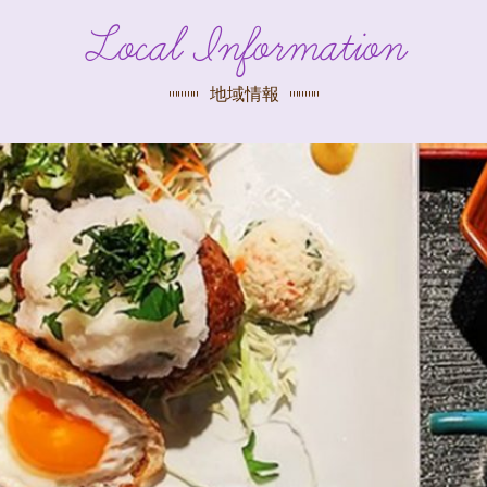
探す
Local Information
荻窪店
沿線
/
駅から
探す
地域情報
中野店
三鷹店
世田谷店