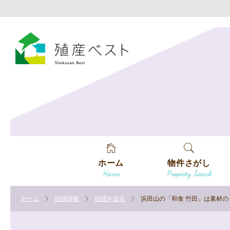
ホーム
物件さがし
Home
Property Search
戸建てを探す
ホーム
地域情報
地域を知る
浜田山の「和食 竹田」は素材
土地を探す