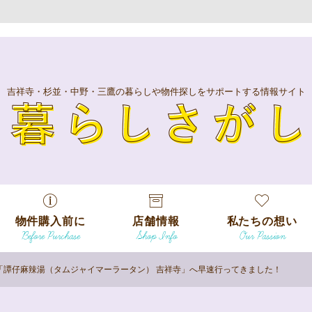
吉祥寺・杉並・中野・三鷹の暮らしや物件探しをサポートする情報サイト
暮
物件購入前に
店舗情報
私たちの想い
Before Purchase
Shop Info
Our Passion
エリアから探
す
た「譚仔麻辣湯（タムジャイマーラータン） 吉祥寺」へ早速行ってきました！
エリアから探
吉祥寺本店
沿線
す
/
駅から