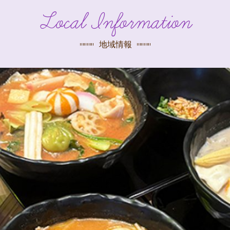
探す
Local Information
荻窪店
沿線
/
駅から
探す
地域情報
中野店
三鷹店
世田谷店