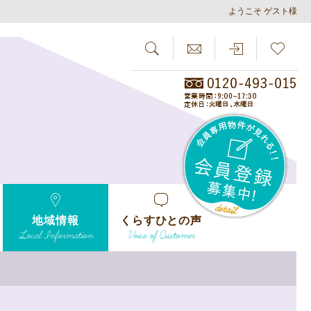
ようこそ ゲスト様
SEARCH
らしさがし
会員
地域情報
くらすひとの声
Local Information
Voice of Customer