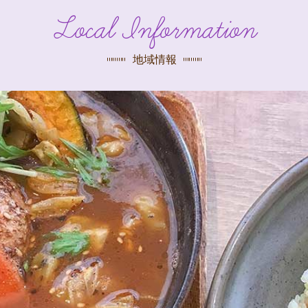
探す
Local Information
荻窪店
沿線
/
駅から
探す
地域情報
中野店
三鷹店
世田谷店