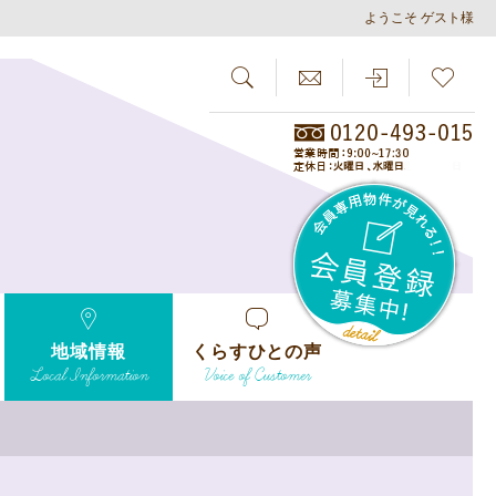
ようこそ ゲスト様
SEARCH
らしさがし
会員
地域情報
くらすひとの声
Local Information
Voice of Customer