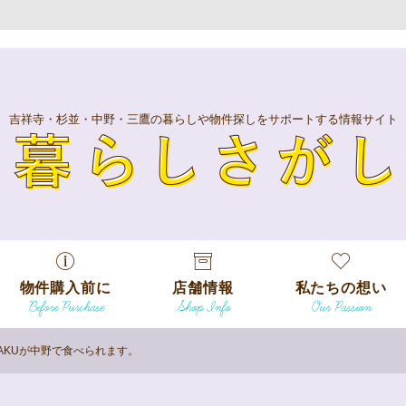
吉祥寺・杉並・中野・三鷹の暮らしや物件探しをサポートする情報サイト
暮
物件購入前に
店舗情報
私たちの想い
Before Purchase
Shop Info
Our Passion
エリアから探
す
AKUが中野で食べられます。
エリアから探
吉祥寺本店
沿線
す
/
駅から