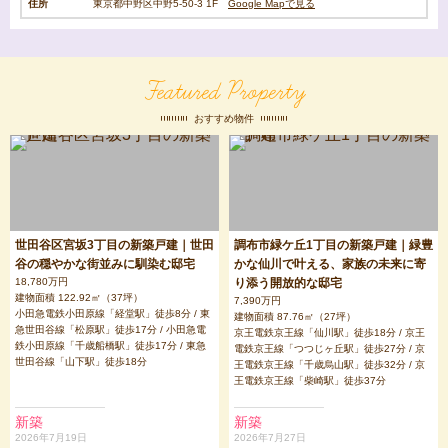
住所
東京都中野区中野5-50-3 1F
Google Mapで見る
Featured Property
おすすめ物件
世田谷区宮坂3丁目の新築戸建｜世田
調布市緑ケ丘1丁目の新築戸建｜緑豊
谷の穏やかな街並みに馴染む邸宅
かな仙川で叶える、家族の未来に寄
18,780万円
り添う開放的な邸宅
建物面積 122.92㎡（37坪）
7,390万円
小田急電鉄小田原線「経堂駅」徒歩8分 / 東
建物面積 87.76㎡（27坪）
急世田谷線「松原駅」徒歩17分 / 小田急電
京王電鉄京王線「仙川駅」徒歩18分 / 京王
鉄小田原線「千歳船橋駅」徒歩17分 / 東急
電鉄京王線「つつじヶ丘駅」徒歩27分 / 京
世田谷線「山下駅」徒歩18分
王電鉄京王線「千歳烏山駅」徒歩32分 / 京
王電鉄京王線「柴崎駅」徒歩37分
新築
新築
2026年7月19日
2026年7月27日