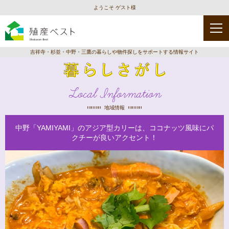
ようこそ ゲスト様
吉祥寺・杉並・中野・三鷹の暮らしや物件探しをサポートする情報サイト
Local Information
地域情報
中野「YAMIYAMI」のアジア型カリーは、ココナッツ風味にパ
クチーが良いアクセント！