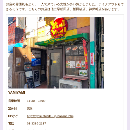
お店の雰囲気もよく、一人で来ている女性が多い気がしました。テイクアウトもで
きるそうです。こちらのお店は他に早稲田店、飯田橋店、神保町店があります。
YAMIYAMI
営業時間
11:30～23:00
定休日
無休
HPなど
http://syokushindou.jp/nakano.htm
電話
03-3389-2137