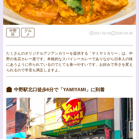
中野
グル
2017-02-03
2025-04-06
区
メ
たくさんのオリジナルアジアンカリーを提供する「ヤミヤミカリー」は、中
野の名店カレー屋です。本格的なスパイシーカレーでありながら日本人の味
にあうように作られているのでとても食べやすいです。お好みで辛さを変え
られるので辛党も満足しますよ。
中野駅北口徒歩6分で「YAMIYAMI」に到着