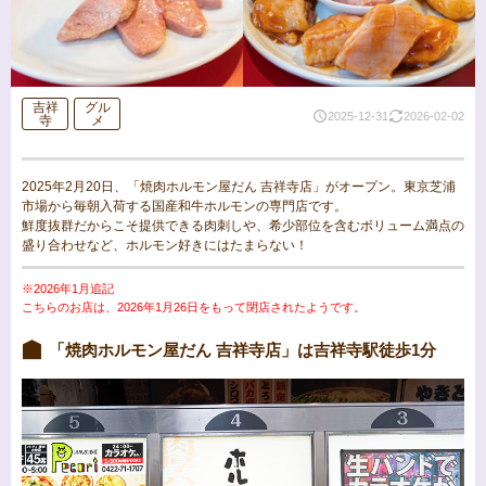
吉祥
グル
2025-12-31
2026-02-02
寺
メ
2025年2月20日、「焼肉ホルモン屋だん 吉祥寺店」がオープン。東京芝浦
市場から毎朝入荷する国産和牛ホルモンの専門店です。
鮮度抜群だからこそ提供できる肉刺しや、希少部位を含むボリューム満点の
盛り合わせなど、ホルモン好きにはたまらない！
※2026年1月追記
こちらのお店は、2026年1月26日をもって閉店されたようです。
「焼肉ホルモン屋だん 吉祥寺店」は吉祥寺駅徒歩1分