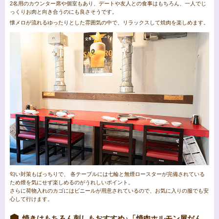
2名用のカウンター席や個室もあり、デートや友人との食事はもちろん、一人でじ
っくりお肉と向き合うのにも良さそうです。
懐メロが流れるゆったりとした雰囲気の中で、リラックスして焼肉を楽しめます。
匂い対策もばっちりで、 各テーブルには七輪と無煙ロースターが完備されている
ため煙を気にせず楽しめるのがうれしいポイント。
さらに荷物入れのカゴにはビニールが用意されているので、お気に入りの服でも安
心して行けます。
焼きはもちろん刺しもおすすめ♪「焼肉ホルモン屋だん