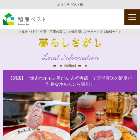
ようこそ ゲスト様
吉祥寺・杉並・中野・三鷹の暮らしや物件探しをサポートする情報サイト
Local Information
地域情報
【閉店】「焼肉ホルモン屋だん 吉祥寺店」で芝浦直送の鮮度が
別格なホルモンを堪能！