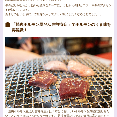
牛のだしがしっかり効いた濃厚なスープに、ふわふわの卵とニラ・ネギのアクセン
トが効いています。
あまりのおいしさに、ご飯を投入してクッパ風にしたくなるほどでした…。
「焼肉ホルモン屋だん 吉祥寺店」でホルモンのうま味を
再認識！
「焼肉ホルモン屋だん 吉祥寺店」は「本当においしいホルモンを気軽に楽しみた
い」というときにぴったりな一軒です。 芝浦直送ならではの鮮度の高さはもちろ