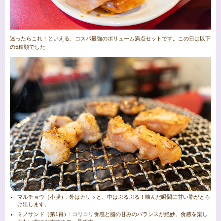
迷ったらこれ！といえる、コスパ最強のボリューム満点セットです。この日は以下
の5種類でした
マルチョウ（小腸）: 外はカリッと、中はぷるぷる！噛んだ瞬間に甘い脂がとろ
け出します。
ミノサンド（第1胃）: コリコリ食感と脂の甘みのバランスが絶妙。食感を楽し