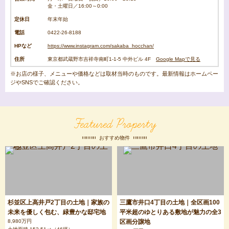
金・土曜日／16:00～0:00
定休日
年末年始
電話
0422-26-8188
HPなど
https://www.instagram.com/sakaba_hocchan/
住所
東京都武蔵野市吉祥寺南町1-1-5 中外ビル 4F
Google Mapで見る
※お店の様子、メニューや価格などは取材当時のものです。最新情報はホームペー
ジやSNSでご確認ください。
Featured Property
おすすめ物件
杉並区上高井戸2丁目の土地｜家族の
三鷹市井口4丁目の土地｜全区画100
未来を優しく包む、緑豊かな邸宅地
平米超のゆとりある敷地が魅力の全3
8,980万円
区画分譲地