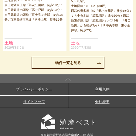
土地面積 152.51㎡（46坪）
5,800万円
京王電鉄京王線「芦花公園駅」徒歩13分 /
土地面積 100.1㎡（30坪）
京王電鉄井の頭線「高井戸駅」徒歩13分 /
西武鉄道多摩川線「新小金井駅」徒歩15分 /
京王電鉄井の頭線「富士見ヶ丘駅」徒歩14
ＪＲ中央本線「武蔵境駅」徒歩20分 / 西武
分 / 京王電鉄京王線「八幡山駅」徒歩15分
鉄道多摩川線「武蔵境駅」バス4分、「井口
新田」から徒歩5分 / ＪＲ中央本線「東小金
井駅」徒歩23分
土地
土地
2026年8月6日
2026年7月3日
物件一覧を見る
プライバシーポリシー
利用規約
サイトマップ
会社概要
東京都武蔵野市吉祥寺南町2-3-15 吉祥