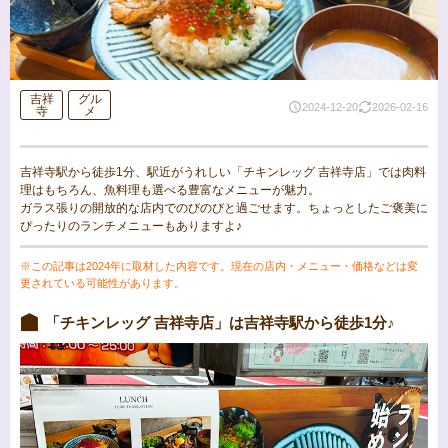
吉祥
グル
2024-12-20
2026-02-16
寺
メ
吉祥寺駅から徒歩1分、駅近がうれしい「チキンレッグ 吉祥寺店」では肉料
理はもちろん、魚料理も選べる豊富なメニューが魅力。
ガラス張りの開放的な店内でのびのびと過ごせます。ちょっとしたご褒美に
ぴったりのランチメニューもありますよ♪
※この記事は2024年に取材した内容です。現在の店内・メニュー・価格などは変
更されている可能性があります。
「チキンレッグ 吉祥寺店」は吉祥寺駅から徒歩1分♪