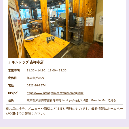
チキンレッグ 吉祥寺店
営業時間
11:30～14:30、17:00～23:30
定休日
年末年始のみ
電話
0422-26-8974
HPなど
https://www.instagram.com/chickenlegkichi/
住所
東京都武蔵野市吉祥寺南町1-4-1 井の頭ビル2階
Google Mapで見る
※お店の様子、メニューや価格などは取材当時のものです。最新情報はホームペー
ジやSNSでご確認ください。