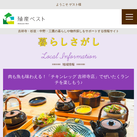
ようこそ ゲスト様
吉祥寺・杉並・中野・三鷹の暮らしや物件探しをサポートする情報サイト
Local Information
地域情報
肉も魚も味わえる！「チキンレッグ 吉祥寺店」でぜいたくラン
チを楽しもう♪