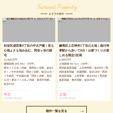
Featured Property
おすすめ物件
杉並区成田東4丁目の中古戸建｜音も
練馬区上石神井1丁目の土地｜急行停
心地よさも包み込む、阿佐ヶ谷の邸
車駅から歩いて6分！お家づくりが楽
宅
しめる限定1区画
12,800万円
4,380万円
建物面積 182.46㎡（55坪）
土地面積 58.71㎡（18坪）
東京メトロ丸ノ内線「南阿佐ヶ谷駅」徒歩4
西武鉄道新宿線「上石神井駅」徒歩6分 / 西
分 / ＪＲ中央本線「阿佐ヶ谷駅」徒歩11分 /
武鉄道新宿線「武蔵関駅」徒歩18分 / 西武
ＪＲ総武・中央緩行線「阿佐ヶ谷駅」徒歩
鉄道新宿線「上井草駅」徒歩19分 / 西武鉄
11分 / 東京メトロ丸ノ内線「新高円寺駅」
道新宿線「東伏見駅」徒歩35分
徒歩14分
中古
土地
2026年7月31日
2026年7月4日
物件一覧を見る