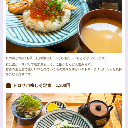
鮭の身が3切れも乗ったお皿には、いくらもたっぷりとかかっています。
鮭は皮がパリパリで塩加減もよく、ご飯がどんどん進みます。
甘みのある脂で優しい味なのでいくらの濃厚な味がベストマッチ！ぜいたくな気持
ちになる定食です。
トロサバ梅しそ定食 1,300円