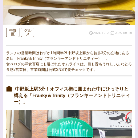
中野
グル
2024-12-25
2025-08-18
区
メ
ランチの営業時間はわずか1時間半?! 中野坂上駅から徒歩3分の立地にある
名店「Franky＆Trinity（フランキーアンドトリニティー）」。
食べログの洋食百店にも選ばれたオムライスは、目も舌もうれしいふわとろ
食感♪営業日、営業時間は公式SNSで要チェックです。
中野坂上駅3分！オフィス街に囲まれた中にひっそりと
構える「Franky＆Trinity（フランキーアンドトリニティ
ー）」