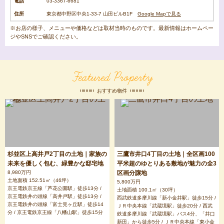
電話
03-3367-6681
住所
東京都中野区中央1-33-7 山田ビルB1F
Google Mapで見る
※お店の様子、メニューや価格などは取材当時のものです。最新情報はホームペー
ジやSNSでご確認ください。
Featured Property
おすすめ物件
杉並区上高井戸2丁目の土地｜家族の
三鷹市井口4丁目の土地｜全区画100
未来を優しく包む、緑豊かな邸宅地
平米超のゆとりある敷地が魅力の全3
8,980万円
区画分譲地
土地面積 152.51㎡（46坪）
5,800万円
京王電鉄京王線「芦花公園駅」徒歩13分 /
土地面積 100.1㎡（30坪）
京王電鉄井の頭線「高井戸駅」徒歩13分 /
西武鉄道多摩川線「新小金井駅」徒歩15分 /
京王電鉄井の頭線「富士見ヶ丘駅」徒歩14
ＪＲ中央本線「武蔵境駅」徒歩20分 / 西武
分 / 京王電鉄京王線「八幡山駅」徒歩15分
鉄道多摩川線「武蔵境駅」バス4分、「井口
新田」から徒歩5分 / ＪＲ中央本線「東小金