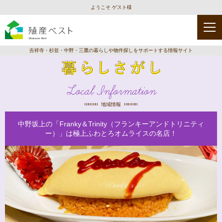
ようこそ ゲスト様
吉祥寺・杉並・中野・三鷹の暮らしや物件探しをサポートする情報サイト
Local Information
地域情報
中野坂上の「Franky＆Trinity（フランキーアンドトリニティ
ー）」は極上ふわとろオムライスの名店！