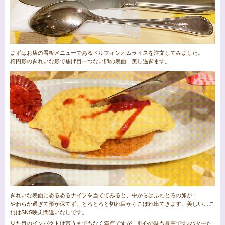
まずはお店の看板メニューであるドルフィンオムライスを注文してみました。
楕円形のきれいな形で焦げ目一つない卵の表面…美し過ぎます。
きれいな表面に恐る恐るナイフを当ててみると、中からはふわとろの卵が！
やわらか過ぎて形が保てず、とろとろと切れ目からこぼれ出てきます。美しい…こ
れはSNS映え間違いなしです。
見た目のインパクトは言うまでもなく満点ですが、肝心の味も最高です♪バターた