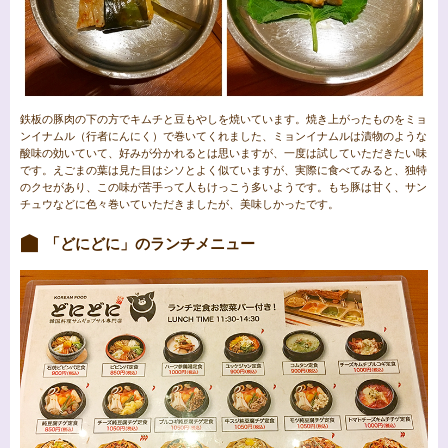
鉄板の豚肉の下の方でキムチと豆もやしを焼いています。焼き上がったものをミョ
ンイナムル（行者にんにく）で巻いてくれました、ミョンイナムルは漬物のような
酸味の効いていて、好みが分かれるとは思いますが、一度は試していただきたい味
です。えごまの葉は見た目はシソとよく似ていますが、実際に食べてみると、独特
のクセがあり、この味が苦手って人もけっこう多いようです。もち豚は甘く、サン
チュウなどに色々巻いていただきましたが、美味しかったです。
「どにどに」のランチメニュー