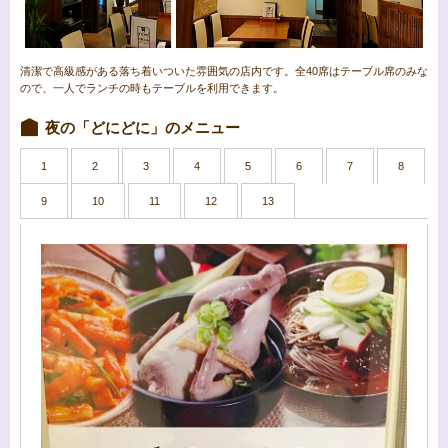
清潔で高級感がある落ち着いついた雰囲気の店内です。全40席はテーブル席のみな
ので、一人でランチの時もテーブルを利用できます。
夜の「どにどに」のメニュー
1
2
3
4
5
6
7
8
9
10
11
12
13