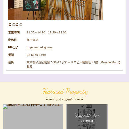
どにどに
営業時間
11:30～14:30、17:30～23:00
定休日
年中無休
HPなど
https://tabelog.com
電話
03-6276-9799
住所
東京都杉並区荻窪 5-30-12 グローリアビル荻窪地下1階
Google Mapで
見る
Featured Property
おすすめ物件