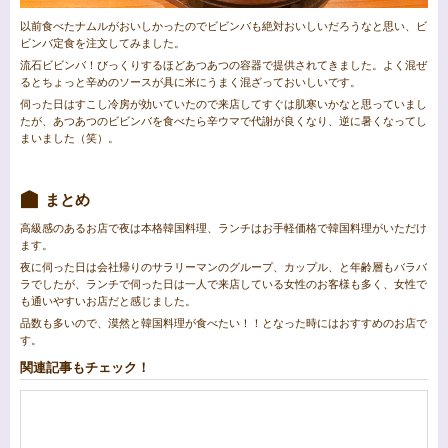
以前食べたナムルがおいしかったのでビビンバも絶対おいしいだろうなと思い、ビ
ビンバ定食を注文してみました。
流石ビビンバ！びっくりするほどあつあつの容器で提供されてきました。よく混ぜ
るとちょっと辛めのソースが具に米にうまく混ざっておいしいです。
伺った日はすこし冷房が効いていたので来店してすぐは肌寒いかなと思っていまし
たが、あつあつのビビンバを食べたら辛ウマで代謝が良くなり、逆に暑くなってし
まいました（笑）。
まとめ
高級感のあるお店で夜は本格韓国料理、ランチはお手軽価格で韓国料理がいただけ
ます。
夜に伺った日は会社帰りのサラリーマンのグループ、カップル、と年齢層もバラバ
ラでしたが、ランチで伺った日は一人で来店している女性のお客様も多く、女性で
も通いやすいお店だと感じました。
品数も多いので、漠然と韓国料理が食べたい！！となった時にはおすすめのお店で
す。
関連記事もチェック！