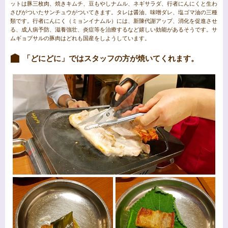
ットは豚三枚肉、焼きキムチ、豆もやしナムル、ネギサラダ、行者にんにくと生わ
さびがついたサンチュウがついてきます。タレは醤油、味噌ダレ、塩ゴマ油の三種
類です。行者にんにく（ミョンイナムル）には、新陳代謝アップ、消化を促進させ
る、成人病予防、滋養強壮、炎症等を治療するなど嬉しい効能があるそうです。サ
ムギョプサルの豚肉はどれも国産をしようしています。
「どにどに」ではスタッフの方が焼いてくれます。