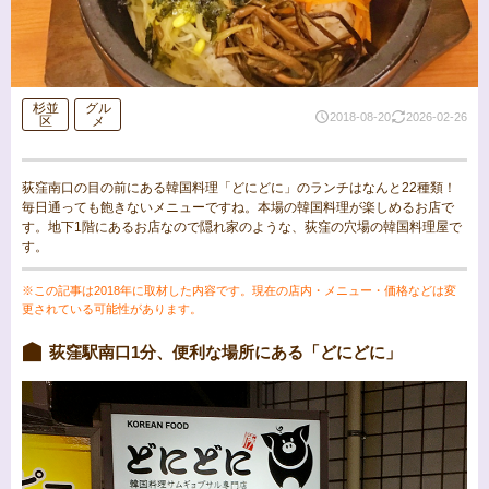
杉並
グル
2018-08-20
2026-02-26
区
メ
荻窪南口の目の前にある韓国料理「どにどに」のランチはなんと22種類！
毎日通っても飽きないメニューですね。本場の韓国料理が楽しめるお店で
す。地下1階にあるお店なので隠れ家のような、荻窪の穴場の韓国料理屋で
す。
※この記事は2018年に取材した内容です。現在の店内・メニュー・価格などは変
更されている可能性があります。
荻窪駅南口1分、便利な場所にある「どにどに」