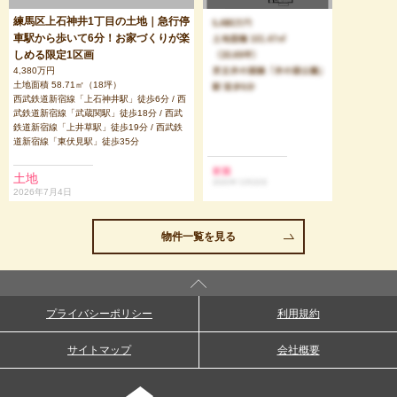
練馬区上石神井1丁目の土地｜急行停
車駅から歩いて6分！お家づくりが楽
しめる限定1区画
4,380万円
土地面積 58.71㎡（18坪）
西武鉄道新宿線「上石神井駅」徒歩6分 / 西
武鉄道新宿線「武蔵関駅」徒歩18分 / 西武
鉄道新宿線「上井草駅」徒歩19分 / 西武鉄
道新宿線「東伏見駅」徒歩35分
土地
2026年7月4日
物件一覧を見る
プライバシーポリシー
利用規約
サイトマップ
会社概要