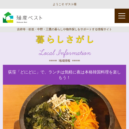
ようこそ ゲスト様
吉祥寺・杉並・中野・三鷹の暮らしや物件探しをサポートする情報サイト
Local Information
地域情報
荻窪「どにどに」で、ランチは気軽に夜は本格韓国料理を楽し
もう！