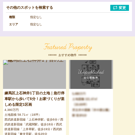
その他のスポットを検索する
病
公
変更
院
園
種類
指定なし
エリア
指定なし
図
ス
書
ー
館
パ
Featured Property
ー
マ
ー
おすすめ物件
小
中
ケ
学
学
ッ
校
校
ト
エ
リ
練馬区上石神井1丁目の土地｜急行停
ア
車駅から歩いて6分！お家づくりが楽
を
選
しめる限定1区画
択
4,380万円
土地面積 58.71㎡（18坪）
西武鉄道新宿線「上石神井駅」徒歩6分 / 西
武鉄道新宿線「武蔵関駅」徒歩18分 / 西武
中
杉
吉
鉄道新宿線「上井草駅」徒歩19分 / 西武鉄
野
並
祥
道新宿線「東伏見駅」徒歩35分