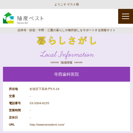
ようこそ ゲスト様
吉祥寺・杉並・中野・三鷹の暮らしや物件探しをサポートする情報サイト
Local Information
地域情報
寺西歯科医院
種
類
を
選
所在地
杉並区下高井戸5-5-19
択
交通
-
電話番号
03-3304-8155
営業時間
-
保
幼
児
育
稚
童
定休日
-
園
園
館
URL
http://www.terradent.com/