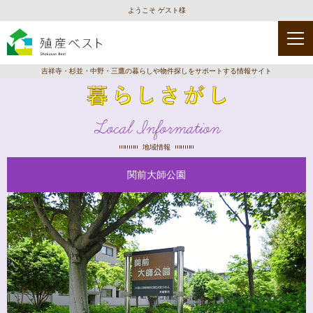
ようこそ ゲスト様
吉祥寺・杉並・中野・三鷹の暮らしや物件探しをサポートする情報サイト
Local Information
地域情報
関前大師公園
種
類
を
選
択
保
幼
児
育
稚
童
園
園
館