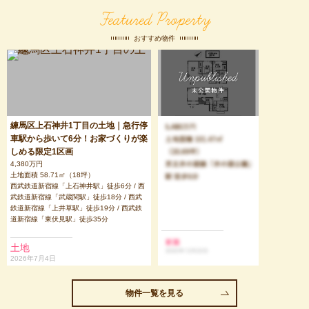
区
区
寺
Featured Property
おすすめ物件
三
鷹
市
練馬区上石神井1丁目の土地｜急行停
車駅から歩いて6分！お家づくりが楽
しめる限定1区画
4,380万円
土地面積 58.71㎡（18坪）
西武鉄道新宿線「上石神井駅」徒歩6分 / 西
武鉄道新宿線「武蔵関駅」徒歩18分 / 西武
鉄道新宿線「上井草駅」徒歩19分 / 西武鉄
道新宿線「東伏見駅」徒歩35分
土地
2026年7月4日
物件一覧を見る