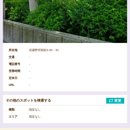
病
公
院
園
図
ス
書
ー
館
パ
ー
マ
所在地
武蔵野市関前3-30・31
ー
交通
小
中
-
ケ
学
学
ッ
電話番号
-
校
校
ト
営業時間
-
定休日
-
エ
URL
-
リ
ア
を
選
その他のスポットを検索する
変更
択
種類
指定なし
エリア
指定なし
中
杉
吉
野
並
祥