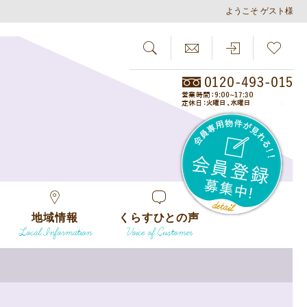
ようこそ ゲスト様
SEARCH
らしさがし
会員
地域情報
くらすひとの声
Local Information
Voice of Customer