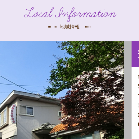
探す
Local Information
荻窪店
沿線
/
駅から
探す
地域情報
中野店
三鷹店
世田谷店