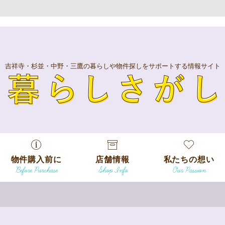
吉祥寺・杉並・中野・三鷹の暮らしや物件探しをサポートする情報サイト
暮
物件購入前に
店舗情報
私たちの想い
Before Purchase
Shop Info
Our Passion
エリアから探
す
エリアから探
吉祥寺本店
沿線
す
/
駅から