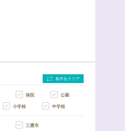
条件をクリア
病院
公園
小学校
中学校
三鷹市