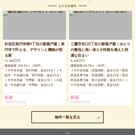
区
区
寺
おすすめ物件
三
鷹
市
杉並区高円寺南5丁目の新築戸建｜高
三鷹市井口5丁目の新築戸建｜ゆとり
円寺で叶える、デザインと機能が宿
の敷地と高い省エネ性能を備えた快
る家
適な住まい
21,980万円
9,199万円
建物面積 186.63㎡（56坪）
建物面積 99.78㎡（30坪）
ＪＲ中央本線「高円寺駅」徒歩10分 / ＪＲ
ＪＲ中央本線「武蔵境駅」徒歩15分 / 西武
総武・中央緩行線「高円寺駅」徒歩10分 /
鉄道多摩川線「武蔵境駅」徒歩15分 / 西武
ＪＲ中央本線「中野駅」徒歩12分 / ＪＲ総
鉄道多摩川線「新小金井駅」徒歩15分 / Ｊ
武・中央緩行線「中野駅」徒歩12分
Ｒ中央本線「東小金井駅」徒歩18分
新築
新築
2026年7月31日
2026年8月1日
物件一覧を見る