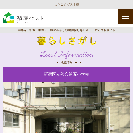
ようこそ ゲスト様
吉祥寺・杉並・中野・三鷹の暮らしや物件探しをサポートする情報サイト
Local Information
地域情報
新宿区立落合第五小学校
種
類
を
選
択
保
幼
児
育
稚
童
園
園
館