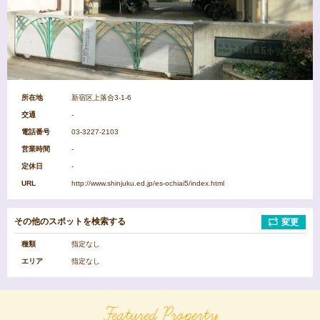
病
公
院
園
図
ス
書
ー
館
パ
所在地
新宿区上落合3-1-6
ー
交通
-
マ
ー
電話番号
03-3227-2103
小
中
ケ
営業時間
-
学
学
ッ
校
校
ト
定休日
-
URL
http://www.shinjuku.ed.jp/es-ochiai5/index.html
エ
リ
その他のスポットを検索する
変更
ア
を
種類
指定なし
選
択
エリア
指定なし
中
杉
吉
Featured Property
野
並
祥