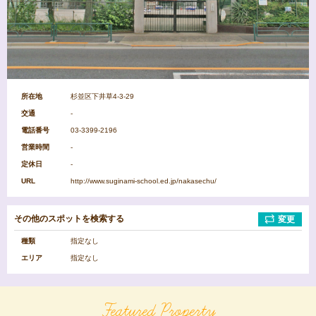
病
公
院
園
図
ス
書
ー
館
パ
所在地
杉並区下井草4-3-29
ー
交通
-
マ
ー
電話番号
03-3399-2196
小
中
ケ
営業時間
-
学
学
ッ
校
校
ト
定休日
-
URL
http://www.suginami-school.ed.jp/nakasechu/
エ
リ
その他のスポットを検索する
変更
ア
を
種類
指定なし
選
択
エリア
指定なし
中
杉
吉
Featured Property
野
並
祥