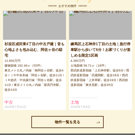
区
区
寺
おすすめ物件
三
鷹
市
杉並区成田東4丁目の中古戸建｜音も
練馬区上石神井1丁目の土地｜急行停
心地よさも包み込む、阿佐ヶ谷の邸
車駅から歩いて6分！お家づくりが楽
宅
しめる限定1区画
12,800万円
4,380万円
建物面積 182.46㎡（55坪）
土地面積 58.71㎡（18坪）
東京メトロ丸ノ内線「南阿佐ヶ谷駅」徒歩4
西武鉄道新宿線「上石神井駅」徒歩6分 / 西
分 / ＪＲ中央本線「阿佐ヶ谷駅」徒歩11分 /
武鉄道新宿線「武蔵関駅」徒歩18分 / 西武
ＪＲ総武・中央緩行線「阿佐ヶ谷駅」徒歩
鉄道新宿線「上井草駅」徒歩19分 / 西武鉄
11分 / 東京メトロ丸ノ内線「新高円寺駅」
道新宿線「東伏見駅」徒歩35分
徒歩14分
中古
土地
2026年7月31日
2026年7月4日
物件一覧を見る