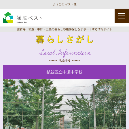
ようこそ ゲスト様
吉祥寺・杉並・中野・三鷹の暮らしや物件探しをサポートする情報サイト
Local Information
地域情報
杉並区立中瀬中学校
種
類
を
選
択
保
幼
児
育
稚
童
園
園
館