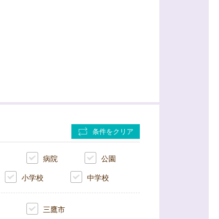
条件をクリア
病院
公園
小学校
中学校
三鷹市