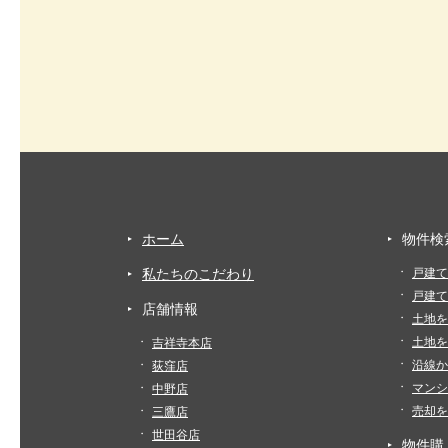
ホーム
物件検
私たちのこだわり
戸建て
戸建て
店舗情報
土地を
土地を
吉祥寺本店
沿線か
荻窪店
マンシ
中野店
売却を
三鷹店
世田谷店
物件購