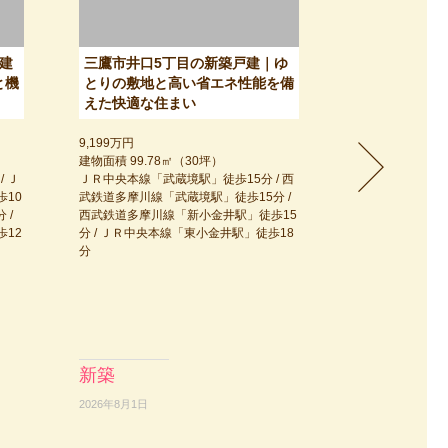
建
三鷹市井口5丁目の新築戸建｜ゆ
武蔵野市桜堤
と機
とりの敷地と高い省エネ性能を備
超のゆとりあ
えた快適な住まい
11,500万円
土地面積 166.4
9,199万円
ＪＲ中央本線「武蔵
建物面積 99.78㎡（30坪）
武鉄道多摩川線「
 Ｊ
ＪＲ中央本線「武蔵境駅」徒歩15分 / 西
ＪＲ中央本線「東
10
武鉄道多摩川線「武蔵境駅」徒歩15分 /
西武鉄道多摩川線
 /
西武鉄道多摩川線「新小金井駅」徒歩15
分
12
分 / ＪＲ中央本線「東小金井駅」徒歩18
分
新築
土地
2026年8月1日
2026年8月3日