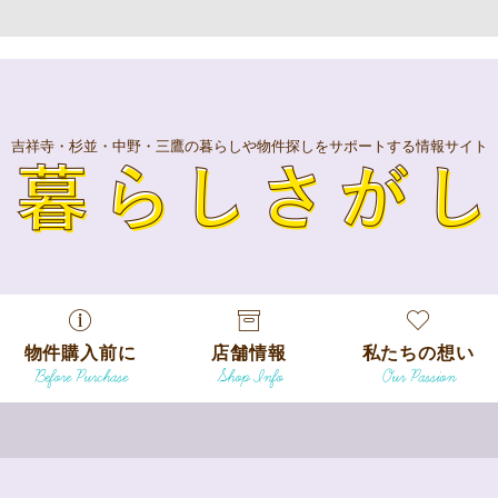
吉祥寺・杉並・中野・三鷹の暮らしや物件探しをサポートする情報サイト
暮
物件購入前に
店舗情報
私たちの想い
Before Purchase
Shop Info
Our Passion
エリアから探
す
エリアから探
吉祥寺本店
沿線
す
/
駅から