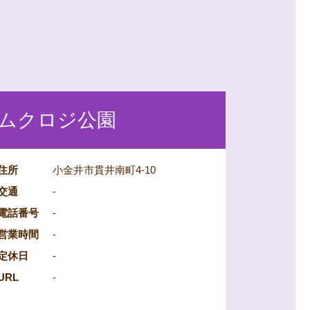
ムクロジ公園
住所
小金井市貫井南町4-10
交通
-
電話番号
-
営業時間
-
定休日
-
URL
-