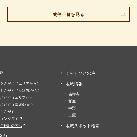
物件一覧を見る
索
くらすひとの声
をさがす（エリアから）
地域情報
をさがす（沿線/駅から）
吉祥寺
さがす（エリアから）
杉並
さがす（沿線/駅から）
中野
らさがす
三鷹
ョンを探す
地域スポット検索
ご検討の方へ
入前に