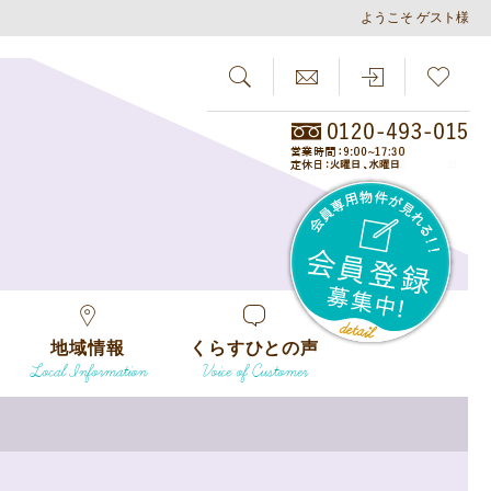
ようこそ ゲスト様
SEARCH
らしさがし
会員
地域情報
くらすひとの声
Local Information
Voice of Customer