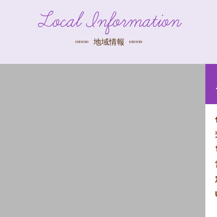
探す
Local Information
荻窪店
沿線
/
駅から
探す
地域情報
中野店
三鷹店
世田谷店