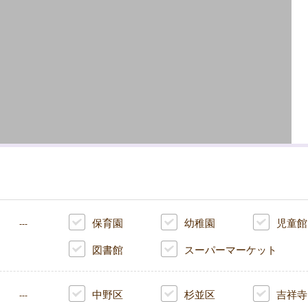
保育園
幼稚園
児童館
---
図書館
スーパーマーケット
中野区
杉並区
吉祥寺
---