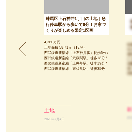
丁目の新築戸建
練馬区上石神井1丁目の土地｜急
乾太くんを備え
行停車駅から歩いて6分！お家づ
に完成！
くりが楽しめる限定1区画
4,380万円
6坪）
土地面積 58.71㎡（18坪）
井戸駅」徒歩12分
西武鉄道新宿線「上石神井駅」徒歩6分 /
富士見ヶ丘駅」徒
西武鉄道新宿線「武蔵関駅」徒歩18分 /
王線「芦花公園駅」
西武鉄道新宿線「上井草駅」徒歩19分 /
京王線「八幡山駅」
西武鉄道新宿線「東伏見駅」徒歩35分
土地
2026年7月4日