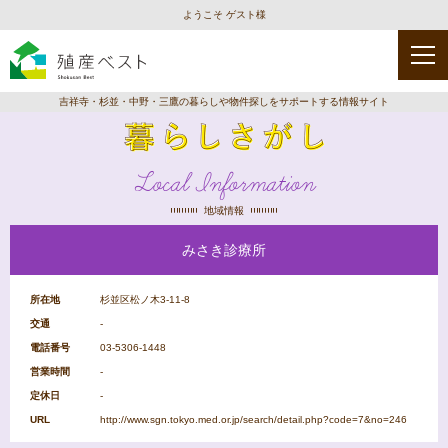
ようこそ ゲスト様
吉祥寺・杉並・中野・三鷹の暮らしや物件探しをサポートする情報サイト
Local Information
地域情報
みさき診療所
種
類
を
選
所在地
杉並区松ノ木3-11-8
択
交通
-
電話番号
03-5306-1448
営業時間
-
保
幼
児
育
稚
童
定休日
-
園
園
館
URL
http://www.sgn.tokyo.med.or.jp/search/detail.php?code=7&no=246