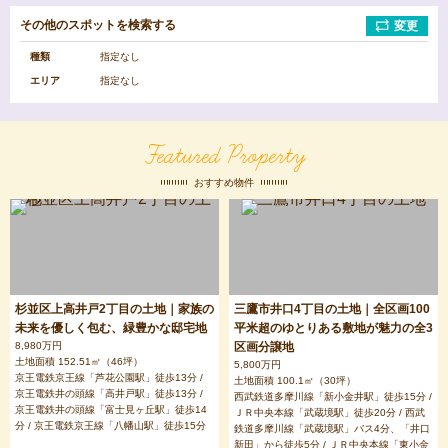
その他のスポットを検索する
病
公
変更
院
園
種類
指定なし
エリア
指定なし
図
ス
書
ー
館
パ
Featured Property
ー
マ
ー
おすすめ物件
小
中
ケ
学
学
ッ
校
校
ト
エ
リ
杉並区上高井戸2丁目の土地｜家族の
三鷹市井口4丁目の土地｜全区画100
ア
未来を優しく包む、緑豊かな邸宅地
を
平米超のゆとりある敷地が魅力の全3
選
8,980万円
区画分譲地
択
土地面積 152.51㎡（46坪）
5,800万円
京王電鉄京王線「芦花公園駅」徒歩13分 /
土地面積 100.1㎡（30坪）
京王電鉄井の頭線「高井戸駅」徒歩13分 /
西武鉄道多摩川線「新小金井駅」徒歩15分 /
京王電鉄井の頭線「富士見ヶ丘駅」徒歩14
ＪＲ中央本線「武蔵境駅」徒歩20分 / 西武
中
杉
吉
分 / 京王電鉄京王線「八幡山駅」徒歩15分
鉄道多摩川線「武蔵境駅」バス4分、「井口
野
並
祥
新田」から徒歩5分 / ＪＲ中央本線「東小金