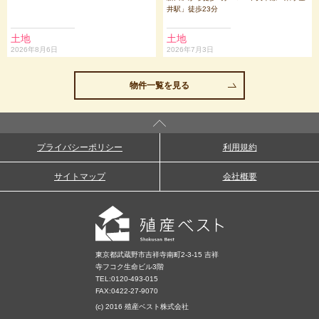
区
区
寺
井駅」徒歩23分
土地
土地
2026年8月6日
2026年7月3日
三
鷹
市
物件一覧を見る
プライバシーポリシー
利用規約
サイトマップ
会社概要
東京都武蔵野市吉祥寺南町2-3-15 吉祥
寺フコク生命ビル3階
TEL:
0120-493-015
FAX:0422-27-9070
(c) 2016 殖産ベスト株式会社
条件を変更する
閉じる