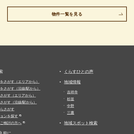
物件一覧を見る
索
くらすひとの声
をさがす（エリアから）
地域情報
をさがす（沿線/駅から）
吉祥寺
さがす（エリアから）
杉並
さがす（沿線/駅から）
中野
らさがす
三鷹
ョンを探す
地域スポット検索
ご検討の方へ
入前に