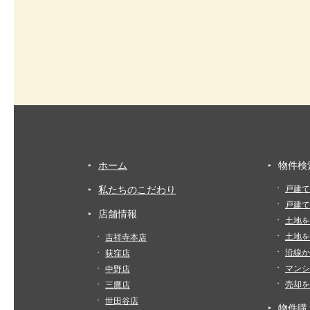
ホーム
物件検
私たちのこだわり
戸建て
戸建て
店舗情報
土地を
土地を
吉祥寺本店
沿線か
荻窪店
マンシ
中野店
売却を
三鷹店
世田谷店
物件購