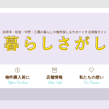
吉祥寺・杉並・中野・三鷹の暮らしや物件探しをサポートする情報サイト
暮
物件購入前に
店舗情報
私たちの想い
Before Purchase
Shop Info
Our Passion
エリアから探
す
エリアから探
吉祥寺本店
沿線
す
/
駅から