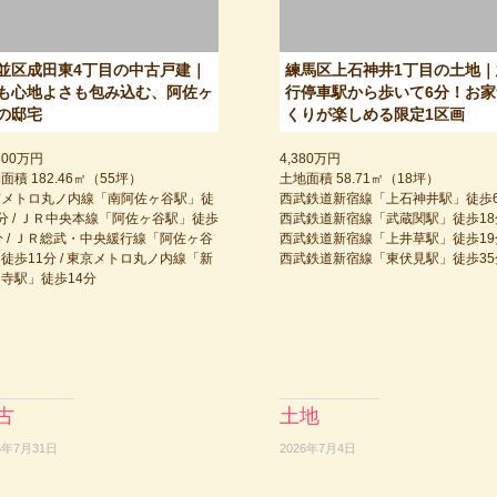
並区成田東4丁目の中古戸建｜
練馬区上石神井1丁目の土地｜
も心地よさも包み込む、阿佐ヶ
行停車駅から歩いて6分！お家
の邸宅
くりが楽しめる限定1区画
800万円
4,380万円
面積 182.46㎡（55坪）
土地面積 58.71㎡（18坪）
京メトロ丸ノ内線「南阿佐ヶ谷駅」徒
西武鉄道新宿線「上石神井駅」徒歩6分
分 / ＪＲ中央本線「阿佐ヶ谷駅」徒歩
西武鉄道新宿線「武蔵関駅」徒歩18分
分 / ＪＲ総武・中央緩行線「阿佐ヶ谷
西武鉄道新宿線「上井草駅」徒歩19分
徒歩11分 / 東京メトロ丸ノ内線「新
西武鉄道新宿線「東伏見駅」徒歩35
寺駅」徒歩14分
古
土地
6年7月31日
2026年7月4日