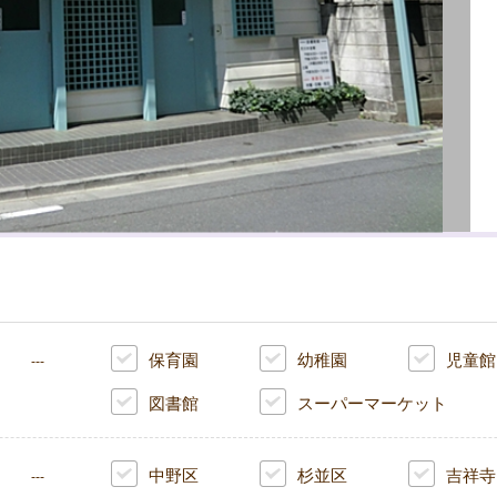
保育園
幼稚園
児童館
---
図書館
スーパーマーケット
中野区
杉並区
吉祥寺
---