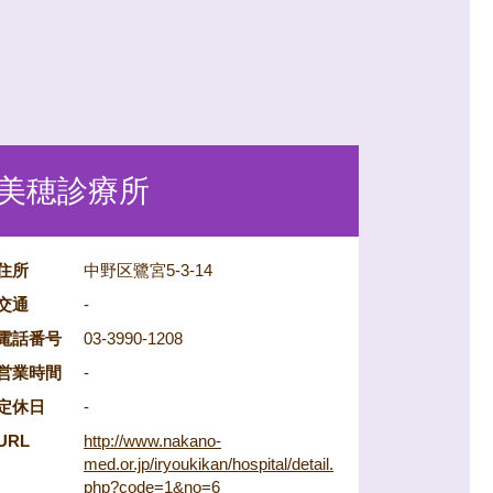
美穂診療所
住所
中野区鷺宮5-3-14
交通
-
電話番号
03-3990-1208
営業時間
-
定休日
-
URL
http://www.nakano-
med.or.jp/iryoukikan/hospital/detail.
php?code=1&no=6