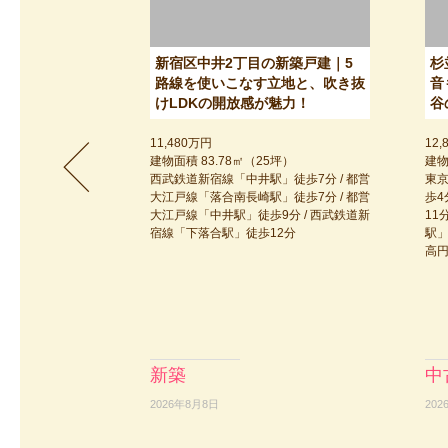
新宿区中井2丁目の新築戸建｜5
杉
路線を使いこなす立地と、吹き抜
音
けLDKの開放感が魅力！
谷
11,480万円
12,
建物面積 83.78㎡（25坪）
建物
西武鉄道新宿線「中井駅」徒歩7分 / 都営
東
大江戸線「落合南長崎駅」徒歩7分 / 都営
歩4
大江戸線「中井駅」徒歩9分 / 西武鉄道新
11
宿線「下落合駅」徒歩12分
駅」
高円
新築
中
2026年8月8日
202