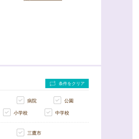
条件をクリア
病院
公園
小学校
中学校
三鷹市