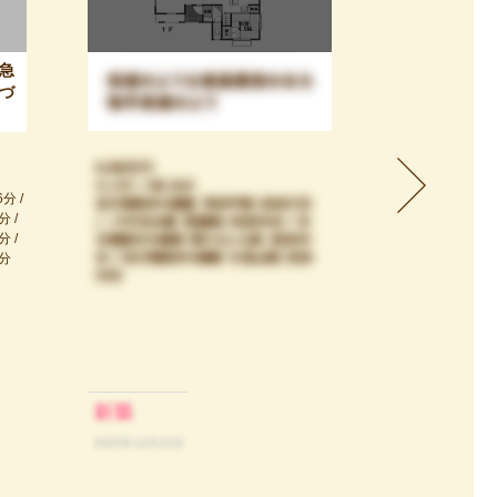
急
杉並区高円寺
づ
｜高円寺で叶
能が宿る家
21,980万円
建物面積 186.6
 /
ＪＲ中央本線「高円
 /
Ｒ総武・中央緩行
 /
分 / ＪＲ中央本
分
ＪＲ総武・中央緩
分
新築
2026年7月31日