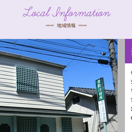
探す
Local Information
荻窪店
沿線
/
駅から
探す
地域情報
中野店
三鷹店
世田谷店