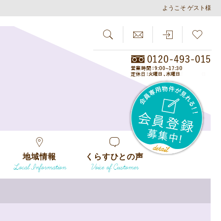
ようこそ ゲスト様
SEARCH
らしさがし
会員
地域情報
くらすひとの声
Local Information
Voice of Customer