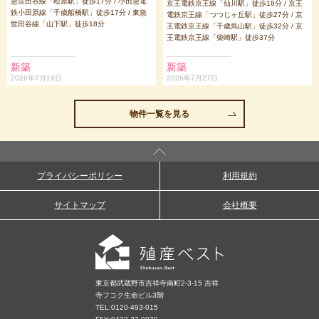
急世田谷線「松原駅」徒歩17分 / 小田急電
京王電鉄京王線「仙川駅」徒歩18分 / 京王
鉄小田原線「千歳船橋駅」徒歩17分 / 東急
電鉄京王線「つつじヶ丘駅」徒歩27分 / 京
世田谷線「山下駅」徒歩18分
王電鉄京王線「千歳烏山駅」徒歩32分 / 京
王電鉄京王線「柴崎駅」徒歩37分
新築
新築
2026年7月19日
2026年7月27日
物件一覧を見る
プライバシーポリシー
利用規約
サイトマップ
会社概要
東京都武蔵野市吉祥寺南町2-3-15 吉祥
寺フコク生命ビル3階
TEL:
0120-493-015