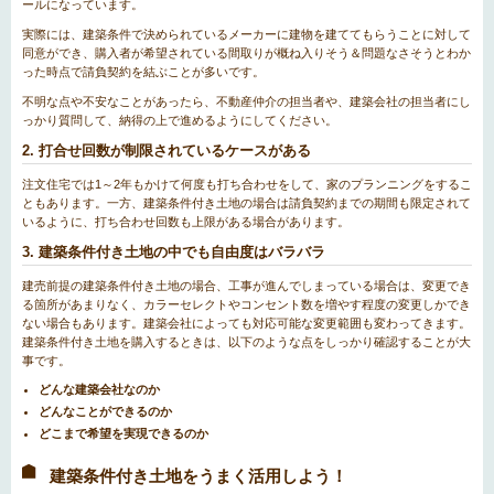
ールになっています。
実際には、建築条件で決められているメーカーに建物を建ててもらうことに対して
同意ができ、購入者が希望されている間取りが概ね入りそう＆問題なさそうとわか
った時点で請負契約を結ぶことが多いです。
不明な点や不安なことがあったら、不動産仲介の担当者や、建築会社の担当者にし
っかり質問して、納得の上で進めるようにしてください。
2. 打合せ回数が制限されているケースがある
注文住宅では1～2年もかけて何度も打ち合わせをして、家のプランニングをするこ
ともあります。一方、建築条件付き土地の場合は請負契約までの期間も限定されて
いるように、打ち合わせ回数も上限がある場合があります。
3. 建築条件付き土地の中でも自由度はバラバラ
建売前提の建築条件付き土地の場合、工事が進んでしまっている場合は、変更でき
る箇所があまりなく、カラーセレクトやコンセント数を増やす程度の変更しかでき
ない場合もあります。建築会社によっても対応可能な変更範囲も変わってきます。
建築条件付き土地を購入するときは、以下のような点をしっかり確認することが大
事です。
どんな建築会社なのか
どんなことができるのか
どこまで希望を実現できるのか
建築条件付き土地をうまく活用しよう！