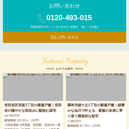
お問い合わせ
0120-493-015
営業時間:9:00～17:30 定休日:水曜日、第1・3火曜日
お問い合わせ
Featured Property
おすすめ物件
世田谷区宮坂3丁目の新築戸建｜世田
調布市緑ケ丘1丁目の新築戸建｜緑豊
谷の穏やかな街並みに馴染む邸宅
かな仙川で叶える、家族の未来に寄
18,780万円
り添う開放的な邸宅
建物面積 122.92㎡（37坪）
7,390万円
小田急電鉄小田原線「経堂駅」徒歩8分 / 東
建物面積 87.76㎡（27坪）