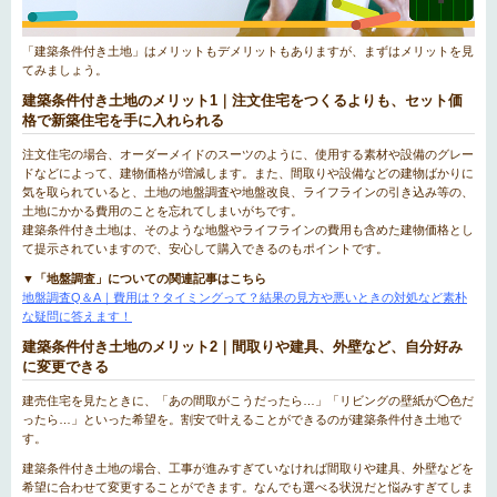
「建築条件付き土地」はメリットもデメリットもありますが、まずはメリットを見
てみましょう。
建築条件付き土地のメリット1｜注文住宅をつくるよりも、セット価
格で新築住宅を手に入れられる
注文住宅の場合、オーダーメイドのスーツのように、使用する素材や設備のグレー
ドなどによって、建物価格が増減します。また、間取りや設備などの建物ばかりに
気を取られていると、土地の地盤調査や地盤改良、ライフラインの引き込み等の、
土地にかかる費用のことを忘れてしまいがちです。
建築条件付き土地は、そのような地盤やライフラインの費用も含めた建物価格とし
て提示されていますので、安心して購入できるのもポイントです。
▼「地盤調査」についての関連記事はこちら
地盤調査Q＆A｜費用は？タイミングって？結果の見方や悪いときの対処など素朴
な疑問に答えます！
建築条件付き土地のメリット2｜間取りや建具、外壁など、自分好み
に変更できる
建売住宅を見たときに、「あの間取がこうだったら…」「リビングの壁紙が◯色だ
ったら…」といった希望を。割安で叶えることができるのが建築条件付き土地で
す。
建築条件付き土地の場合、工事が進みすぎていなければ間取りや建具、外壁などを
希望に合わせて変更することができます。なんでも選べる状況だと悩みすぎてしま