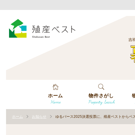
吉
ホーム
物件さがし
Home
Property Search
戸建てを探す
エ
す
ホーム
お知らせ
ゆるバース2025決選投票に、殖産ベストからベ
土地を探す
エ
沿
す