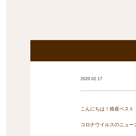
探
沿線から探す
沿
探
マンションを
探す
2020.02.17
こんにちは！殖産ベスト
コロナウイルスのニュー