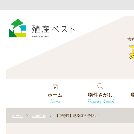
吉
ホーム
物件さがし
Home
Property Search
戸建てを探す
エ
す
ホーム
お知らせ
【中野店】感染症の予防に！
土地を探す
エ
沿
す