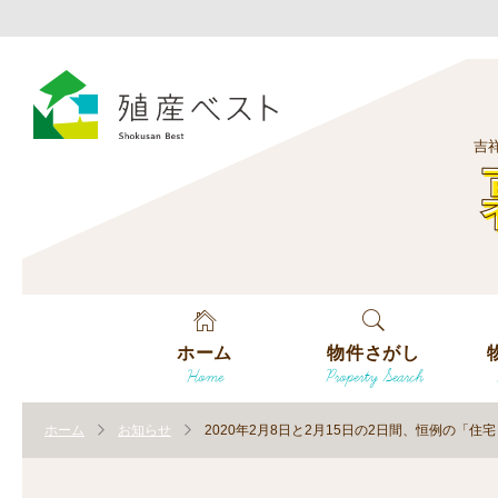
吉
ホーム
物件さがし
Home
Property Search
戸建てを探す
エ
す
ホーム
お知らせ
2020年2月8日と2月15日の2日間、恒例の「
土地を探す
エ
沿
す