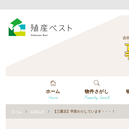
吉
ホーム
物件さがし
Home
Property Search
戸建てを探す
エ
す
ホーム
お知らせ
【三鷹店】早変わりしています・・・！
土地を探す
エ
沿
す