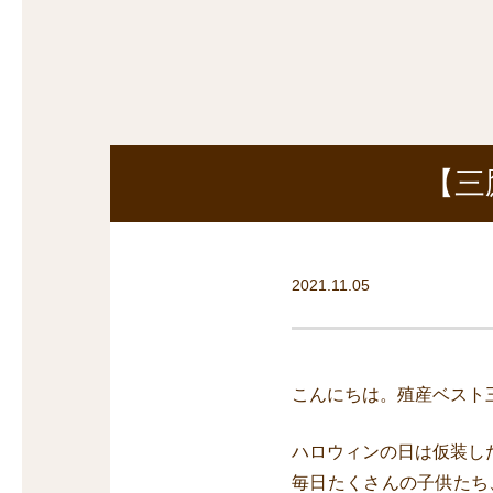
探
沿線から探す
沿
探
マンションを
探す
【三
2021.11.05
こんにちは。殖産ベスト
ハロウィンの日は仮装し
毎日たくさんの子供たち