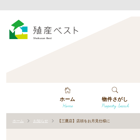
ホーム
物件さがし
Home
Property Search
戸建てを探す
ホーム
お知らせ
【三鷹店】店頭をお月見仕様に
土地を探す