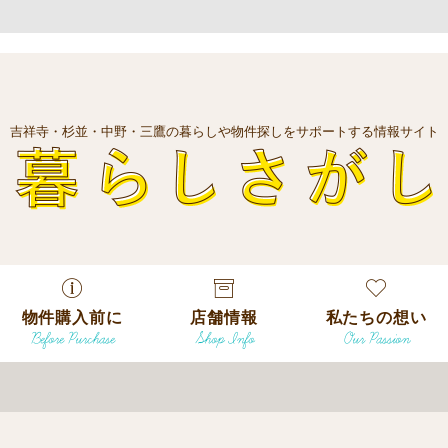
吉祥寺・杉並・中野・三鷹の暮らしや物件探しをサポートする情報サイト
暮
物件購入前に
店舗情報
私たちの想い
Before Purchase
Shop Info
Our Passion
エリアから探
す
エリアから探
吉祥寺本店
沿線
す
/
駅から