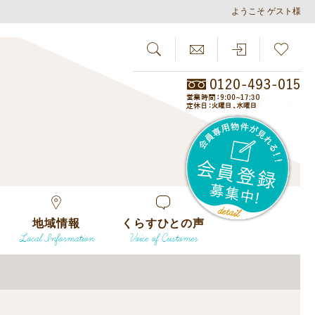
ようこそ ゲスト様
SEARCH
らしさがし
会員
地域情報
くらすひとの声
Local Information
Voice of Customer