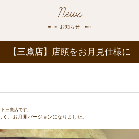
探す
News
荻窪店
沿線
/
駅から
探す
お知らせ
中野店
【三鷹店】店頭をお月見仕様に
三鷹店
世田谷店
スト三鷹店です。
しく、お月見バージョンになりました。