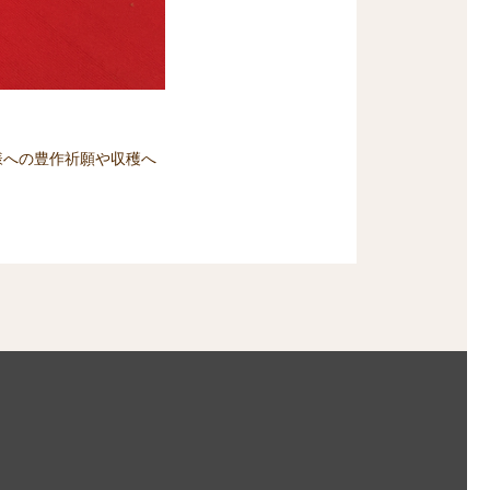
様への豊作祈願や収穫へ