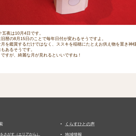
十五夜は10月4日です。
旧暦の8月15日のことで毎年日付が変わるそうですよ。
な月を鑑賞するだけではなく、ススキを稲穂にたとえお供え物を置き神
味もあるそうです。
うですが、綺麗な月が見れるといいですね！
索
くらすひとの声
をさがす（エリアから）
地域情報