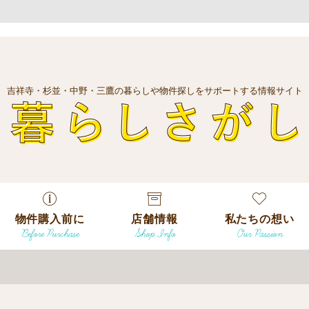
吉祥寺・杉並・中野・三鷹の暮らしや物件探しをサポートする情報サイト
暮
物件購入前に
店舗情報
私たちの想い
Before Purchase
Shop Info
Our Passion
エリアから探
す
エリアから探
吉祥寺本店
沿線
す
/
駅から