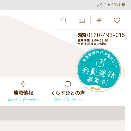
ようこそ ゲスト様
SEARCH
らしさがし
会員
地域情報
くらすひとの声
Local Information
Voice of Customer