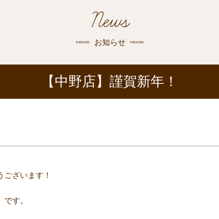
探す
News
荻窪店
沿線
/
駅から
探す
お知らせ
中野店
【中野店】謹賀新年！
三鷹店
世田谷店
うございます！
】です。