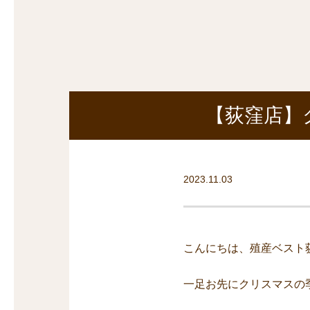
探
沿線から探す
沿
探
マンションを
探す
【荻窪店】
2023.11.03
こんにちは、殖産ベスト
一足お先にクリスマスの