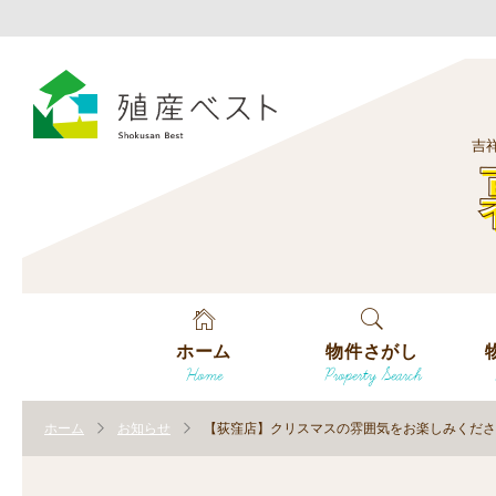
吉
ホーム
物件さがし
Home
Property Search
戸建てを探す
エ
す
ホーム
お知らせ
【荻窪店】クリスマスの雰囲気をお楽しみくださ
土地を探す
エ
沿
す