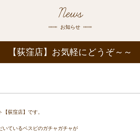
探す
News
荻窪店
沿線
/
駅から
探す
お知らせ
中野店
【荻窪店】お気軽にどうぞ～～
三鷹店
世田谷店
ト【荻窪店】です。
だいているベスピのガチャガチャが