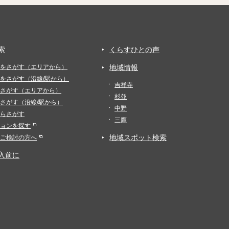
索
くらすひとの声
をさがす（エリアから）
地域情報
をさがす（沿線/駅から）
吉祥寺
さがす（エリアから）
杉並
さがす（沿線/駅から）
中野
らさがす
三鷹
ョンを探す
地域スポット検索
ご検討の方へ
入前に