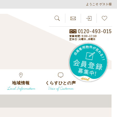
ようこそ ゲスト様
SEARCH
らしさがし
会員
地域情報
くらすひとの声
Local Information
Voice of Customer