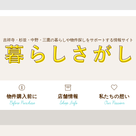
吉祥寺・杉並・中野・三鷹の暮らしや物件探しをサポートする情報サイト
暮
物件購入前に
店舗情報
私たちの想い
Before Purchase
Shop Info
Our Passion
エリアから探
す
エリアから探
吉祥寺本店
沿線
す
/
駅から