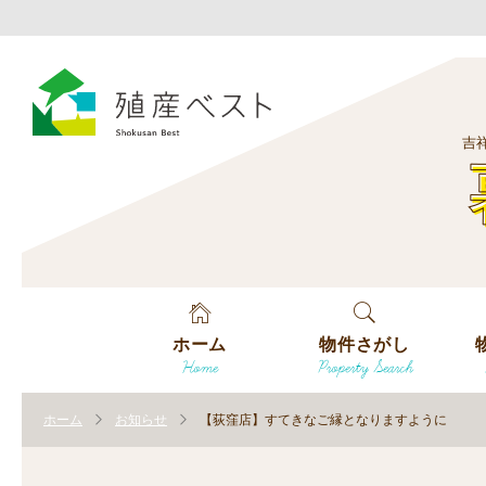
吉
ホーム
物件さがし
Home
Property Search
戸建てを探す
エ
す
ホーム
お知らせ
【荻窪店】すてきなご縁となりますように
土地を探す
エ
沿
す