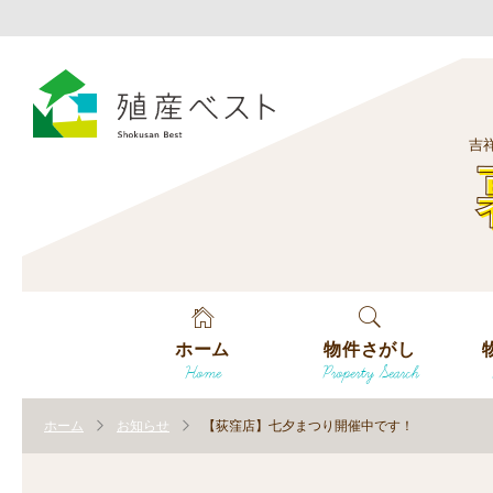
吉
ホーム
物件さがし
Home
Property Search
戸建てを探す
エ
す
ホーム
お知らせ
【荻窪店】七夕まつり開催中です！
土地を探す
エ
沿
す