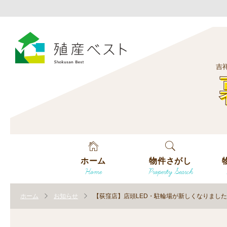
吉
ホーム
物件さがし
Home
Property Search
戸建てを探す
エ
す
ホーム
お知らせ
【荻窪店】店頭LED・駐輪場が新しくなりました（
土地を探す
エ
沿
す