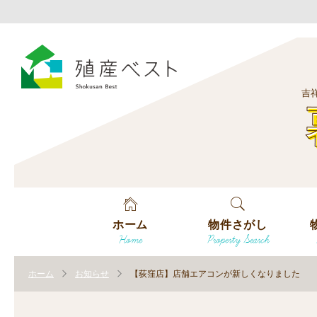
吉
ホーム
物件さがし
Home
Property Search
戸建てを探す
エ
す
ホーム
お知らせ
【荻窪店】店舗エアコンが新しくなりました
土地を探す
エ
沿
す