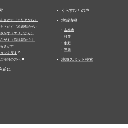
索
くらすひとの声
をさがす（エリアから）
地域情報
をさがす（沿線/駅から）
吉祥寺
さがす（エリアから）
杉並
さがす（沿線/駅から）
中野
らさがす
三鷹
ョンを探す
地域スポット検索
ご検討の方へ
入前に