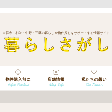
吉祥寺・杉並・中野・三鷹の暮らしや物件探しをサポートする情報サイト
暮
物件購入前に
店舗情報
私たちの想い
Before Purchase
Shop Info
Our Passion
エリアから探
す
エリアから探
吉祥寺本店
沿線
す
/
駅から