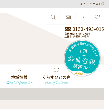
ようこそ ゲスト様
SEARCH
らしさがし
会員
地域情報
くらすひとの声
Local Information
Voice of Customer