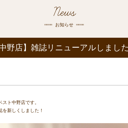
探す
News
荻窪店
沿線
/
駅から
探す
お知らせ
中野店
中野店】雑誌リニューアルしまし
三鷹店
世田谷店
ベスト中野店です。
誌を新しくしました！