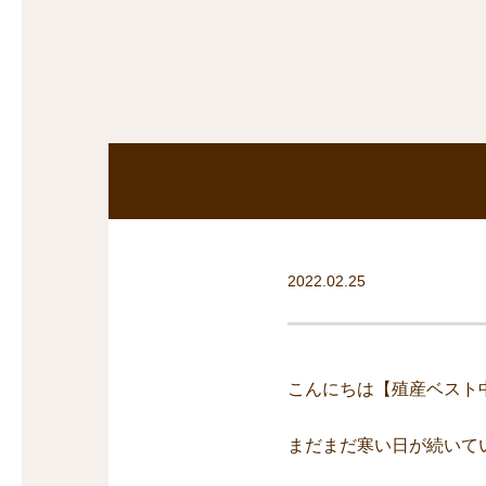
探
沿線から探す
沿
探
マンションを
探す
2022.02.25
こんにちは【殖産ベスト
まだまだ寒い日が続いて