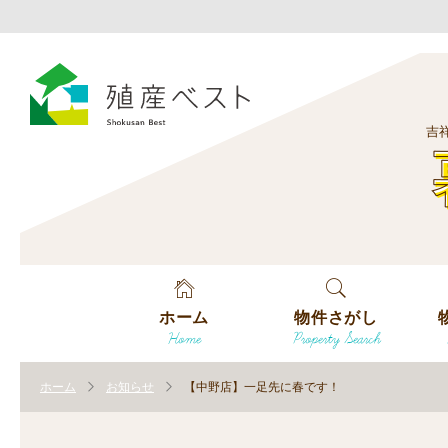
吉
ホーム
物件さがし
Home
Property Search
戸建てを探す
エ
す
ホーム
お知らせ
【中野店】一足先に春です！
土地を探す
エ
沿
す