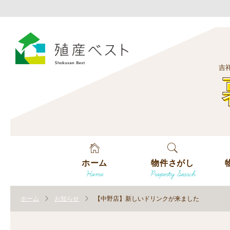
吉
ホーム
物件さがし
Home
Property Search
戸建てを探す
エ
す
ホーム
お知らせ
【中野店】新しいドリンクが来ました
土地を探す
エ
沿
す