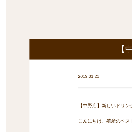
探
沿線から探す
沿
探
マンションを
探す
【
2019.01.21
【中野店】新しいドリン
こんにちは。殖産のベス