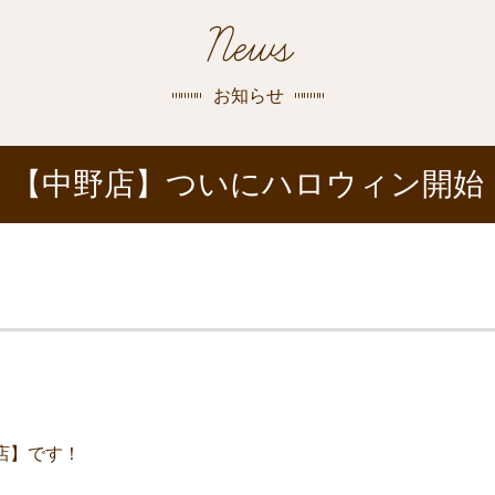
探す
News
荻窪店
沿線
/
駅から
探す
お知らせ
中野店
【中野店】ついにハロウィン開始
三鷹店
世田谷店
店】です！