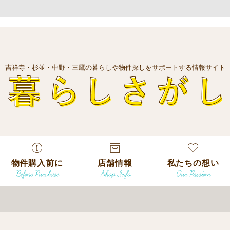
吉祥寺・杉並・中野・三鷹の暮らしや物件探しをサポートする情報サイト
暮
物件購入前に
店舗情報
私たちの想い
Before Purchase
Shop Info
Our Passion
エリアから探
す
エリアから探
吉祥寺本店
沿線
す
/
駅から