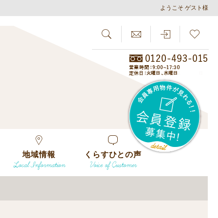
ようこそ ゲスト様
SEARCH
らしさがし
会員
地域情報
くらすひとの声
Local Information
Voice of Customer