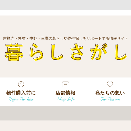
吉祥寺・杉並・中野・三鷹の暮らしや物件探しをサポートする情報サイト
暮
物件購入前に
店舗情報
私たちの想い
Before Purchase
Shop Info
Our Passion
エリアから探
す
エリアから探
吉祥寺本店
沿線
す
/
駅から