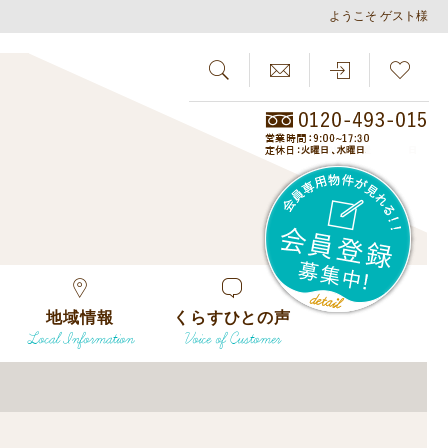
ようこそ ゲスト様
SEARCH
らしさがし
会員
地域情報
くらすひとの声
Local Information
Voice of Customer