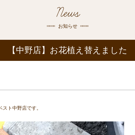
探す
News
荻窪店
沿線
/
駅から
探す
お知らせ
中野店
【中野店】お花植え替えました
三鷹店
世田谷店
ベスト中野店です。