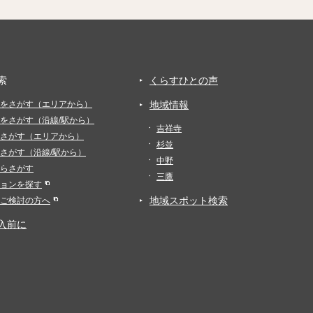
索
くらすひとの声
をさがす（エリアから）
地域情報
をさがす（沿線/駅から）
吉祥寺
さがす（エリアから）
杉並
さがす（沿線/駅から）
中野
らさがす
三鷹
ョンを探す
地域スポット検索
ご検討の方へ
入前に