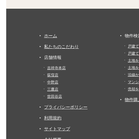
ホーム
物件検
私たちのこだわり
戸建て
戸建て
店舗情報
土地を
土地を
吉祥寺本店
沿線か
荻窪店
マンシ
中野店
売却を
三鷹店
世田谷店
物件購
プライバシーポリシー
利用規約
サイトマップ