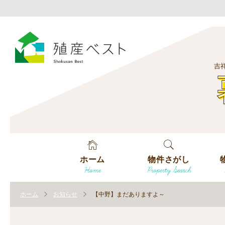
吉
ホーム
物件さがし
Home
Property Search
戸建てを探す
エ
す
ホーム
お知らせ
【中野】まだありますよ～
土地を探す
エ
沿
す