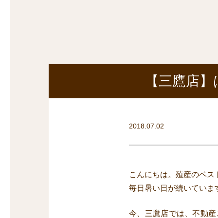
探
沿線から探す
沿
探
マンションを
探す
【三鷹店】
2018.07.02
こんにちは。殖産のベス
毎日暑い日が続いていま
今、三鷹店では、不動産