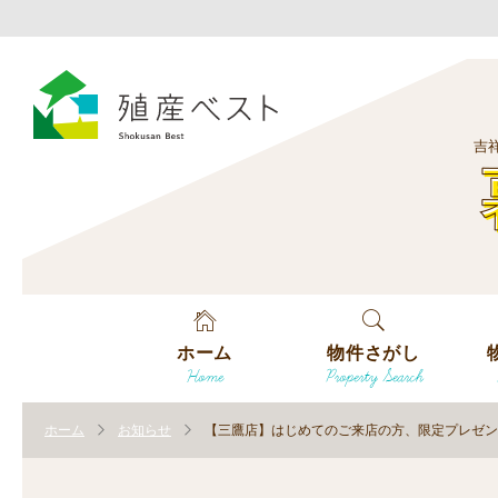
吉
ホーム
物件さがし
Home
Property Search
戸建てを探す
エ
す
ホーム
お知らせ
【三鷹店】はじめてのご来店の方、限定プレゼン
土地を探す
エ
沿
す