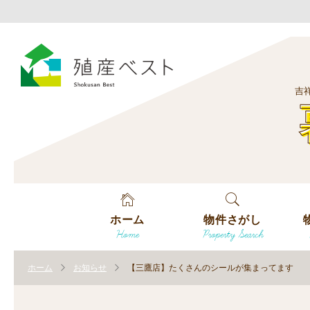
吉
ホーム
物件さがし
Home
Property Search
戸建てを探す
エ
す
ホーム
お知らせ
【三鷹店】たくさんのシールが集まってます
土地を探す
エ
沿
す