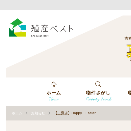
吉
ホーム
物件さがし
Home
Property Search
戸建てを探す
エ
す
ホーム
お知らせ
【三鷹店】Happy Easter
土地を探す
エ
沿
す