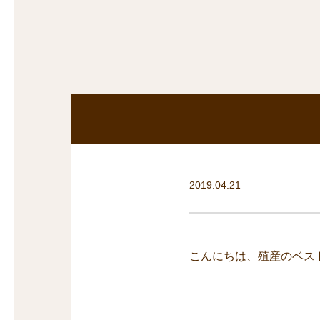
探
沿線から探す
沿
探
マンションを
探す
2019.04.21
こんにちは、殖産のベス