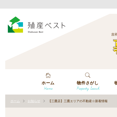
吉
ホーム
物件さがし
Home
Property Search
戸建てを探す
エ
す
ホーム
お知らせ
【三鷹店】三鷹エリアの不動産☆新着情報
土地を探す
エ
沿
す