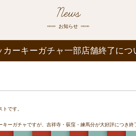
探す
News
荻窪店
沿線
/
駅から
探す
お知らせ
中野店
ッカーキーガチャ一部店舗終了につ
三鷹店
世田谷店
ストです。
ーキーガチャですが、吉祥寺・荻窪・練馬分が大好評につき終