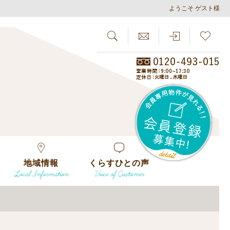
ようこそ ゲスト様
SEARCH
らしさがし
会員
地域情報
くらすひとの声
Local Information
Voice of Customer