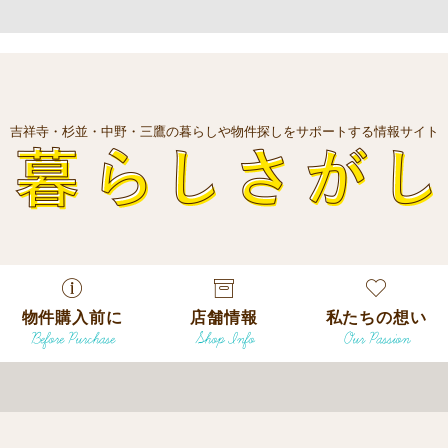
吉祥寺・杉並・中野・三鷹の暮らしや物件探しをサポートする情報サイト
暮
物件購入前に
店舗情報
私たちの想い
Before Purchase
Shop Info
Our Passion
エリアから探
す
エリアから探
吉祥寺本店
沿線
す
/
駅から